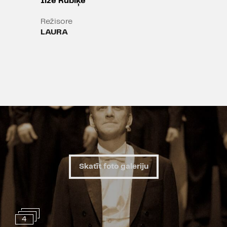
Ilze Rubiķe
Režisore
LAURA
Skatīt foto galeriju
4