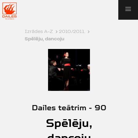
Izrādes A-Z
›
2010./2011.
›
Spēlēju, dancoju
Dailes teātrim - 90
Spēlēju,
dancoju