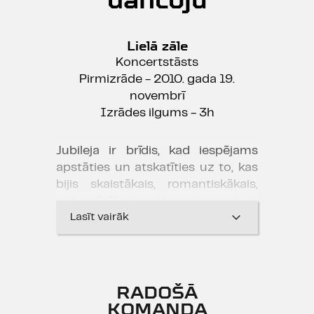
Lielā zāle
Koncertstāsts
Pirmizrāde - 2010. gada 19.
novembrī
Izrādes ilgums - 3h
Jubileja ir brīdis, kad iespējams
apstāties un atskatīties uz to, kas
bijis skaistākais, romantiskākais,
veiksmīgākais. Uz tiem, kuri
radījuši, veidojuši un apvijuši
Lasīt vairāk
leģendām Dailes teātri. Šis ir brīdis
apliecināt savu mīlestību un
atcerēties - lai atkal varētu doties
uz priekšu un mainīties uz augšu.
RADOŠĀ
KOMANDA