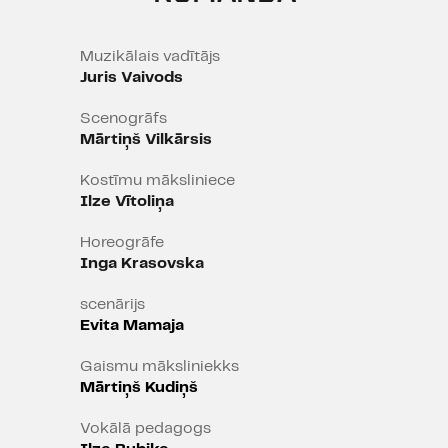
Koncertā piedalās visi Dailes
teātra esošie, kā arī bijušie aktieri,
orķestris „Sinfonietta Rīga"
Muzikālais vadītājs
diriģenta Normunda Šnē vadībā
Juris Vaivods
un Kārļa Lāča instrumentālā grupa
Scenogrāfs
Jura Vaivoda vadībā. Koncerta
Mārtiņš Vilkārsis
īpašie viesi - Maestro Raimonds
Pauls, komponisti Juris Karlsons,
Kostīmu māksliniece
Arturs Maskats, Uldis Marhilēvičs
Ilze Vītoliņa
un Valts Pūce.
Horeogrāfe
Inga Krasovska
scenārijs
Evita Mamaja
Gaismu māksliniekks
Mārtiņš Kudiņš
Vokālā pedagogs