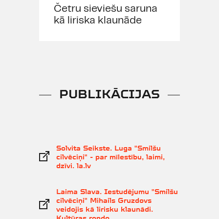
Četru sieviešu saruna
kā liriska klaunāde
PUBLIKĀCIJAS
Solvita Seikste. Luga "Smilšu
cilvēciņi" - par mīlestību, laimi,
dzīvi. la.lv
Laima Slava. Iestudējumu "Smilšu
cilvēciņi" Mihails Gruzdovs
veidojis kā lirisku klaunādi.
Kultūras rondo