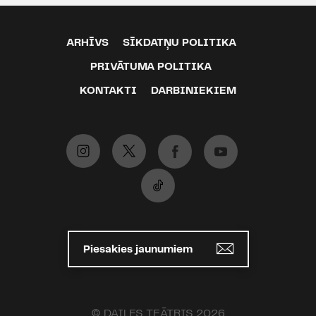
grupā #Skatītājs vērtē:
https://ej.uz/h1x6
ARHĪVS
SĪKDATŅU POLITIKA
Dailes teātris
PRIVĀTUMA POLITIKA
10.05.2019 13:50
KONTAKTI
DARBINIEKIEM
Sigita Paula Cepleviča virtuālajā
grupā #Skatītājs vērtē:
https://ej.uz/3tme
Dailes teātris
13.03.2019 11:42
Aiga Bernsone virtuālajā grupā
Piesakies jaunumiem
#Skatītājs vērtē:
https://ej.uz/y79x
Dailes teātris
12.03.2019 14:11
© DAILES TEĀTRIS 2026