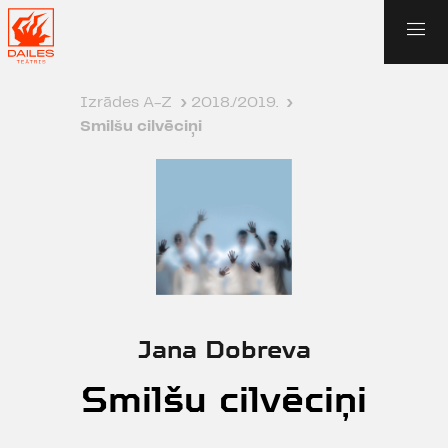
Izrādes A-Z
›
2018./2019.
›
Smilšu cilvēciņi
Jana Dobreva
Smilšu cilvēciņi