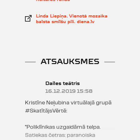
Linda Liepiņa. Vienotā mozaīka
balsta smilšu pili. diena.lv
ATSAUKSMES
Dailes teātris
16.12.2019 15:58
Kristīne Neļubina virtuālajā grupā
#SkatītājsVērtē:
"Poliklīnikas uzgaidāmā telpa.
Satiekas četras: paranoiska