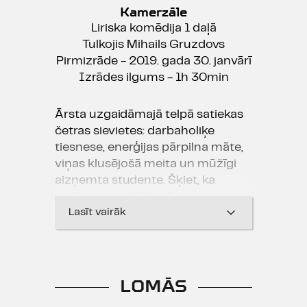
Kamerzāle
Liriska komēdija 1 daļā
Tulkojis Mihails Gruzdovs
Pirmizrāde - 2019. gada 30. janvārī
Izrādes ilgums - 1h 30min
Ārsta uzgaidāmajā telpā satiekas
četras sievietes: darbaholiķe
tiesnese, enerģijas pārpilna māte,
viņas klusējošā meita un mūžīgi
aizņemta studente. Šķiet, ka
viņām nav nekā kopīga.
Lasīt vairāk
Bet patiesība ir tāda, ka šajā
pasaulē mēs visi esam saistīti
vienotā mozaīkā. Ja kāda
mozaīkas daļa iztrūkst, viss sabrūk
LOMĀS
kā smilšu pils. Mēs nevaram viens