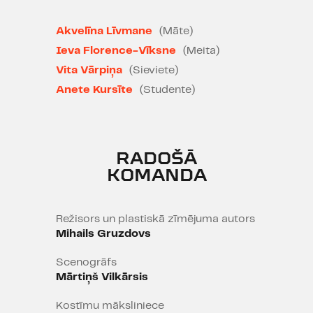
bez otra. Un labāk taču izjust
sāpes no mīlestības nekā no naida.
Akvelīna Līvmane
(Māte)
Ieva Florence-Vīksne
(Meita)
Vita Vārpiņa
(Sieviete)
Anete Kursīte
(Studente)
RADOŠĀ
KOMANDA
Režisors un plastiskā zīmējuma autors
Mihails Gruzdovs
Scenogrāfs
Mārtiņš Vilkārsis
Kostīmu māksliniece