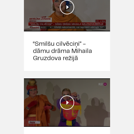
“Smilšu cilvēciņi” -
dāmu drāma Mihaila
Gruzdova režijā