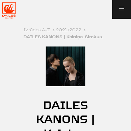
Izrādes A-Z
›
2021./2022
›
DAILES KANONS | Kalniņa. Šimkus.
DAILES
KANONS |