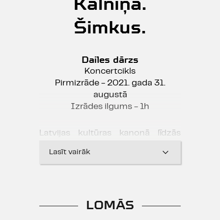
Kalniņa.
Šimkus.
Dailes dārzs
Koncertcikls
Pirmizrāde - 2021. gada 31.
augustā
Izrādes ilgums - 1h
Latvijas kultūras kanonā līdzās
citām Latvijas kultūras vērtībām
Lasīt vairāk
ietverti ne vien komponistu
Raimonda Paula un Imanta
Kalniņa darbi, bet arī režisora
Eduarda Smiļģa veidotais Dailes
LOMĀS
teātris, režisora un dramaturga
Pētera Pētersona veidotais dzejas