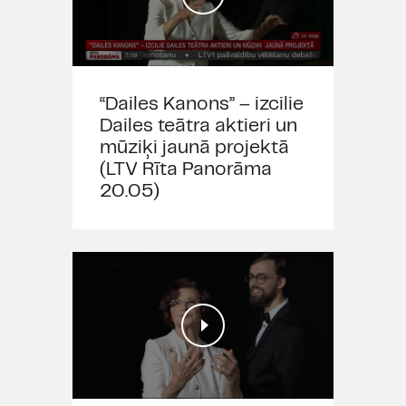
pagājušas 14 dienas pēc pilna
vakcinācijas kursa
pabeigšanas vai trīs nedēļas
pēc saņemtas pirmās ražotāja
AstraZeneca vakcīnas, kā arī
“Dailes Kanons” – izcilie
tiem skatītājiem, kuri pēdējā
Dailes teātra aktieri un
pusgada laikā Covid-19
mūziķi jaunā projektā
pārslimojuši. No 1.
(LTV Rīta Panorāma
jūnija ikvienam ir iespēja
20.05)
elektroniski vietnē
www.Covid19sertifikat
digitālu sertifikātu, kas
apliecina vakcinācijas vai Covid-
19 pārslimošanas
faktu. Ierodoties teātrī,
skatītājiem būs jāuzrāda
personalizēta ieejas biļete kopā
ar derīgu personu apliecinošu
dokumentu un Covid-19
sertifikātu. Personalizēta ieejas