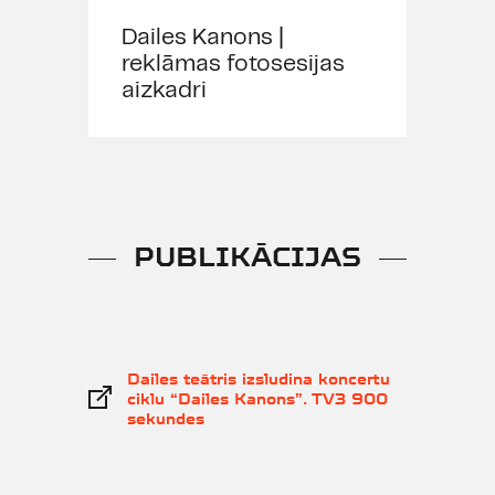
biļete būs derīga tikai kopā ar
Dailes Kanons |
minēto sertifikātu un personu
reklāmas fotosesijas
apliecinošu dokumentu.
aizkadri
Vecuma ierobežojums 12+
PUBLIKĀCIJAS
Dailes teātris izsludina koncertu
ciklu “Dailes Kanons”. TV3 900
sekundes