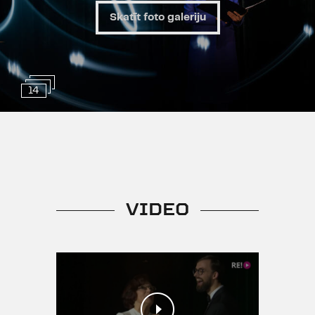
Dzenes vārdiem izsakoties –
Skatīt foto galeriju
pēdējie romantiķi. Pavisam nesen,
pagājušā gada nogalē, kāda cita
Dailes teātra romantiķe Rēzija
Kalniņa svinēja savu piecdesmit
14
gadu jubileju. Šovasar viņa to
atzīmēs kopā ar skatītājiem,
komponista un pianista Vestarda
Šimkus klaviermūzikas
pavadījumā piedāvājot iepazīt
savas mammas iecienītākos
dzejoļus.
VIDEO
Publisko pasākumu
apmeklējuma noteikumi
šobrīd paredz, ka izrādes
apmeklēt klātienē būs iespēja
tiem skatītājiem, kuri ir
vakcinēti pret Covid-19, un ir