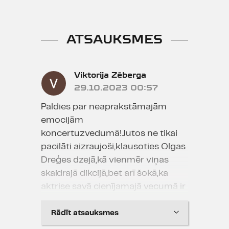
ATSAUKSMES
Viktorija Zēberga
29.10.2023 00:57
Paldies par neaprakstāmajām
emocijām
koncertuzvedumā!Jutos ne tikai
pacilāti aizraujoši,klausoties Olgas
Dreģes dzejā,kā vienmēr viņas
skaidrajā dikcijā,bet arī šokā,ka
aktrise savā cienījamajā vecumā ir
īsts "Dailes teātra dimants un
spridzeklis"!Šodien palika kauns,ka
Rādīt atsauksmes
nevarētu savākties un iegaumēt