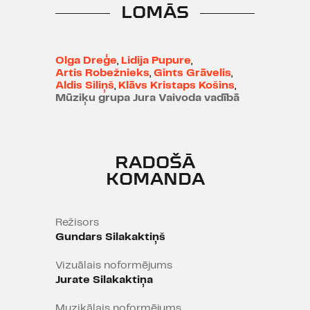
LOMĀS
pamatā Broņislavas Mārtuževas
un Ārijas Elksnes dzeja, bet līdzās
jubilārai aktrise Lidija Pupure un
Dailes vīru zieds – Gints Grāvelis,
Olga Dreģe
,
Lidija Pupure
,
Artis Robežnieks
,
Gints Grāvelis
,
Artis Robežnieks, Aldis Siliņš un
Aldis Siliņš
,
Klāvs Kristaps Košins
,
Klāvs Kristaps Košins ar saviem
Mūziķu grupa Jura Vaivoda vadībā
muzikālajiem sveicieniem no
latviešu dziesmu zelta fonda. No
Dailes teātra skatuves dzeja ir
RADOŠĀ
dzirdēta “Dailes kanona” ietvaros,
KOMANDA
bet “No tīra gaisa” rodas skatuves,
aktiera, dzejas un dzīvās mūzikas
sintēze un atsvaidzinoši sirsnīgs
Režisors
teātra piedzīvojums.
Gundars Silakaktiņš
Vizuālais noformējums
Jurate Silakaktiņa
Muzikālais noformējums