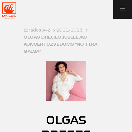
Izrādes A-Z
›
2022./2023.
›
OLGAS DREĢES JUBILEJAS
KONCERTUZVEDUMS "NO TĪRA
GAISA"
OLGAS