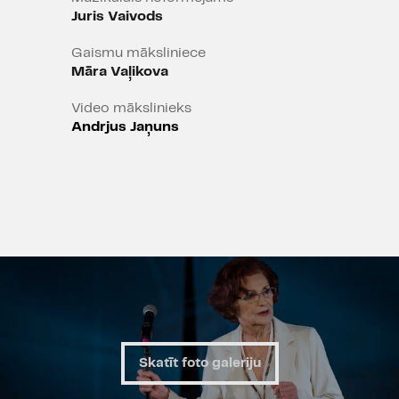
Juris Vaivods
Gaismu māksliniece
Māra Vaļikova
Video mākslinieks
Andrjus Jaņuns
Skatīt foto galeriju