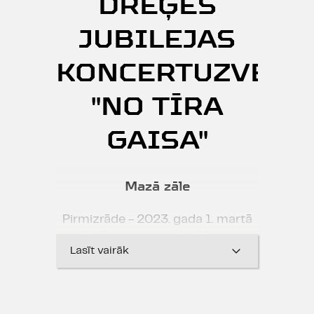
DREĢES
JUBILEJAS
KONCERTUZVED
"NO TĪRA
GAISA"
Mazā zāle
Pirmizrāde - 2023. gada 1. martā
Izrādes ilgums - 1h 10min
Lasīt vairāk
Savā 85. jubilejā leģendārā Dailes
aktrise Olga Dreģe aicina uz
jubilejas koncertuzvedumu – tā