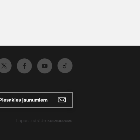
Piesakies jaunumiem
Lapas izstrāde: