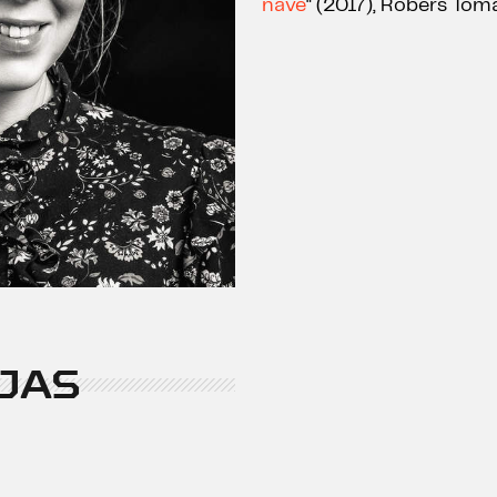
nāve
" (2017), Robērs Tomā
JAS