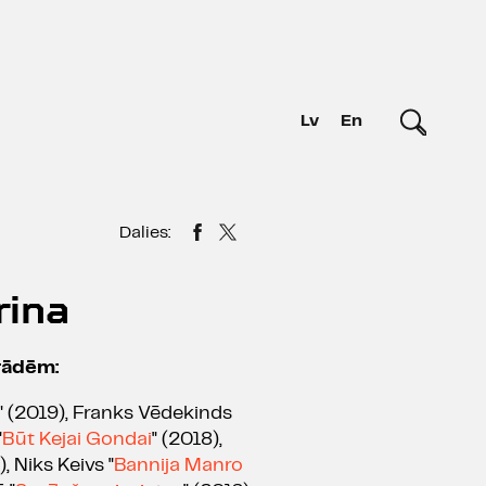
Lv
En
Dalies:
rina
zrādēm:
" (2019), Franks Vēdekinds
"
Būt Kejai Gondai
" (2018),
), Niks Keivs "
Bannija Manro