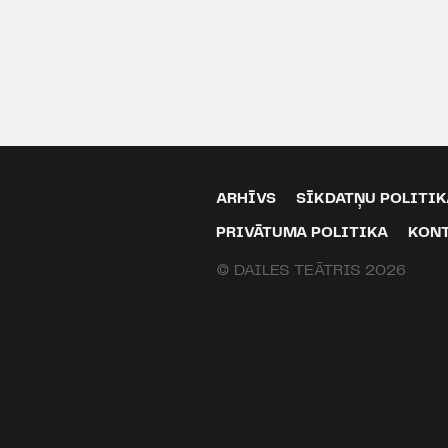
ARHĪVS
SĪKDATŅU POLITIK
PRIVĀTUMA POLITIKA
KON
© DAILES TEĀTRIS 2026