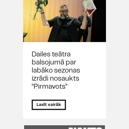
Dailes teātra
balsojumā par
labāko sezonas
izrādi nosaukts
“Pirmavots”
Lasīt vairāk