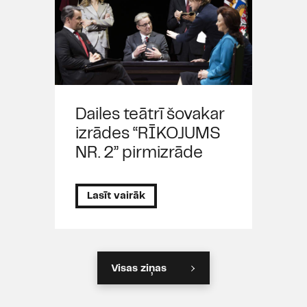
Dailes teātrī šovakar
izrādes “RĪKOJUMS
NR. 2” pirmizrāde
Lasīt vairāk
Visas ziņas