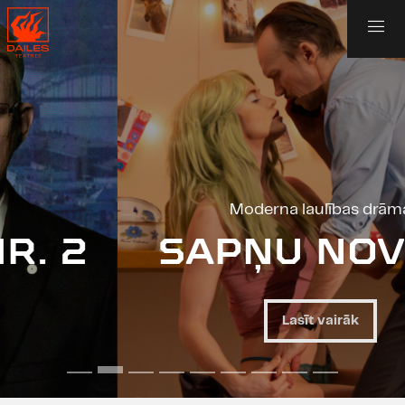
Moderna laulības drāma
SAPŅU NOVELE
Lasīt vairāk