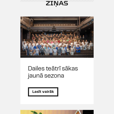
ZIŅAS
Dailes teātrī sākas
jaunā sezona
Lasīt vairāk