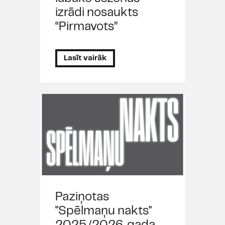
izrādi nosaukts
“Pirmavots”
Lasīt vairāk
Paziņotas
"Spēlmaņu nakts"