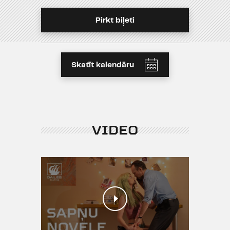
Pirkt biļeti
Skatīt kalendāru
VIDEO