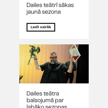
Dailes teātrī sākas
jaunā sezona
Lasīt vairāk
Dailes teātra
balsojumā par
labāko sezonas