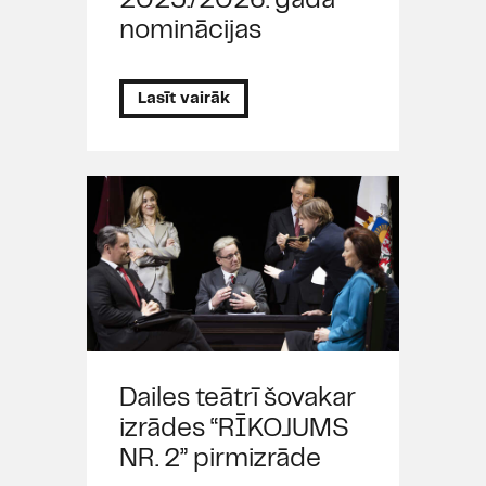
2025./2026. gada
nominācijas
Lasīt vairāk
Dailes teātrī šovakar
izrādes “RĪKOJUMS
NR. 2” pirmizrāde