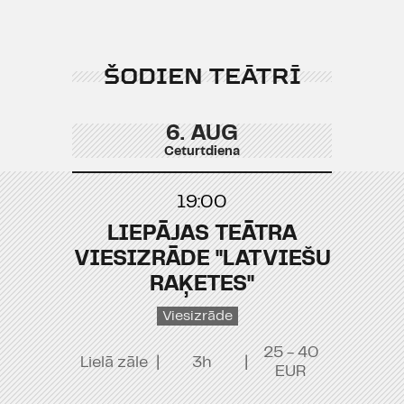
ŠODIEN TEĀTRĪ
6. AUG
Ceturtdiena
19:00
LIEPĀJAS TEĀTRA
VIESIZRĀDE "LATVIEŠU
RAĶETES"
Viesizrāde
25 - 40
Lielā zāle
|
3h
|
EUR