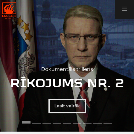
Dokumentāls trilleris
RĪKOJUMS NR. 2
Lasīt vairāk