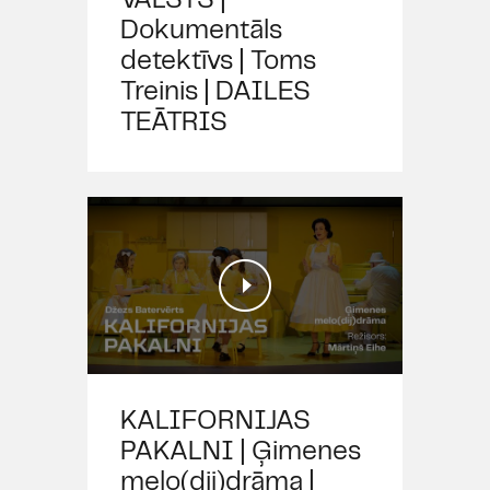
VALSTS |
Dokumentāls
detektīvs | Toms
Treinis | DAILES
TEĀTRIS
KALIFORNIJAS
PAKALNI | Ģimenes
melo(dij)drāma |