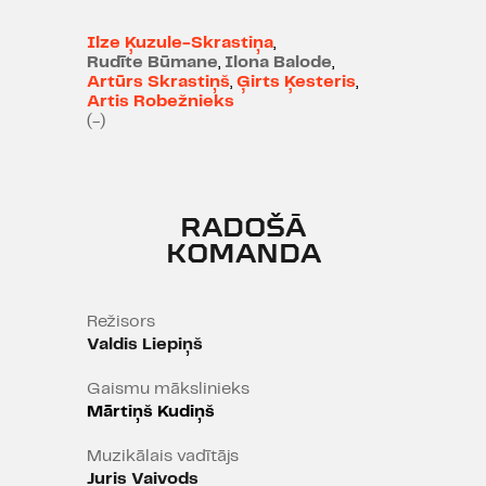
Ilze Ķuzule-Skrastiņa
,
Rudīte Būmane
,
Ilona Balode
,
Koncertā piedalās
Artūrs Skrastiņš
,
Ģirts Ķesteris
,
Artis Robežnieks
maestro Raimonds Pauls.
(-)
Mūziķi: Gints
Žilinskis (taustiņinstrumenti), Uģis
Tirzītis (ģitāra), Bruno
RADOŠĀ
Priekulis (basģitāra), Tālis
KOMANDA
Gžibovskis (bungas)
Režisors
Valdis Liepiņš
Gaismu mākslinieks
Mārtiņš Kudiņš
Muzikālais vadītājs
Juris Vaivods