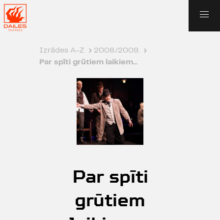
Izrādes A-Z
›
2008./2009.
›
Par spīti grūtiem laikiem...
Par spīti
grūtiem