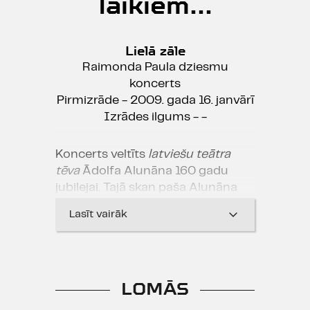
laikiem...
Lielā zāle
Raimonda Paula dziesmu
koncerts
Pirmizrāde - 2009. gada 16. janvārī
Izrādes ilgums - -
Koncerts veltīts
latviešu teātra
tēva
Ādolfa Alunāna 160 gadu
jubilejai. Tajā skan paša Alunāna
joprojām aktuālās kuplejas, kā arī
Lasīt vairāk
Raimonda Paula populārās
melodijas no savulaik skatītāju tik
iecienītajiem iestudējumiem -
teātra izrādes „Džons Neilands" un
LOMĀS
televīzijas uzveduma „Mucenieks
un muceniece".