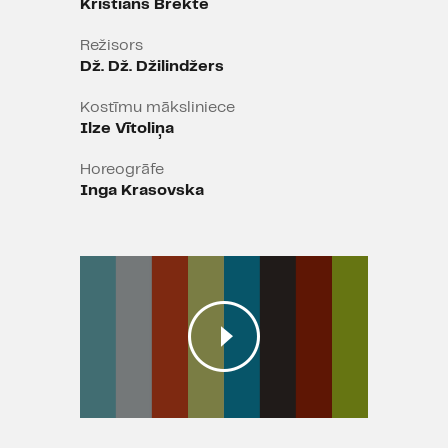
Kristians Brekte
Režisors
Dž. Dž. Džilindžers
Kostīmu māksliniece
Ilze Vītoliņa
Horeogrāfe
Inga Krasovska