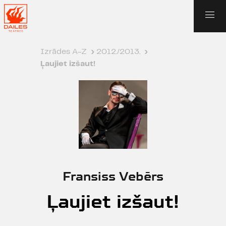
Izrādes A-Z
›
2012./2013.
›
Ļaujiet izšaut!
Fransiss Vebērs
Ļaujiet izšaut!