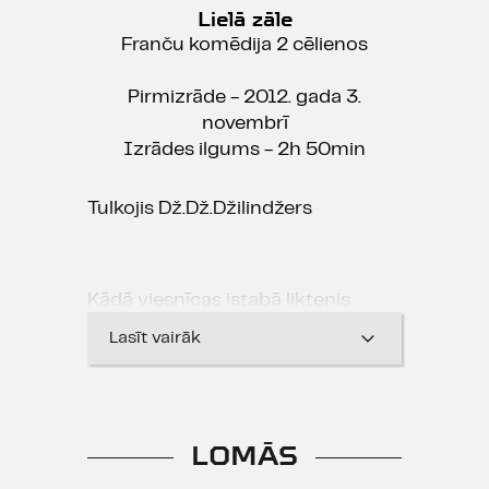
Lielā zāle
Franču komēdija 2 cēlienos
Pirmizrāde - 2012. gada 3.
novembrī
Izrādes ilgums - 2h 50min
Tulkojis Dž.Dž.Džilindžers
Kādā viesnīcas istabā liktenis
saved kopā pilnīgi atšķirīgus
Lasīt vairāk
cilvēkus. Nikolajs ir īsts
profesionālis, sava aroda meistars,
kurš savu darbu paveic tīri un ātri.
Viņš, protams, strādā mafijas labā.
LOMĀS
Savukārt Fransuā ir hronisks
neveiksminieks, kuru pametusi