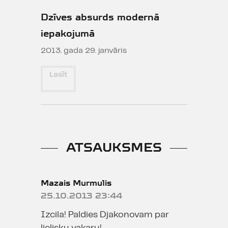
Dzīves absurds modernā
iepakojumā
2013. gada 29. janvāris
Lasīt
ATSAUKSMES
Mazais Murmulis
25.10.2013 23:44
Izcila! Paldies Djakonovam par
lielisku vakaru!