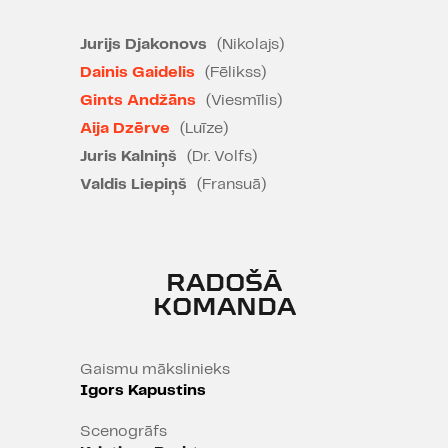
sieva.
Jurijs Djakonovs
(Nikolajs)
Killers un potenciāls pašnāvnieks.
Dainis Gaidelis
(Fēlikss)
Cinisks noziedznieks un pasaules
Gints Andžāns
(Viesmīlis)
čempions čīkstēšanā. Kā lai
Aija Dzērve
(Luīze)
nabaga killers izpilda savā karjerā
svarīgāko pasūtījumu, ja viņam
Juris Kalniņš
(Dr. Volfs)
visu laiku traucē blakus esošais
Valdis Liepiņš
(Fransuā)
nejēga?
RADOŠĀ
KOMANDA
Gaismu mākslinieks
Igors Kapustins
Scenogrāfs