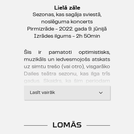
Lielā zāle
Sezonas, kas sagāja sviestā,
noslēguma koncerts
Pirmizrāde - 2022. gada 9. jūnijā
Izrādes ilgums - 2h 50min
Šis ir pamatoti optimistisks,
muzikāls un iedvesmojošs atskats
uz simtu trešo (vai otro), visgarāko
Dailes teātra sezonu, kas ilga trīs
gadus. Skaidrs, ka šim periodam
cauri tikām un joprojām tiekam ar
Lasīt vairāk
tā saukto veselīgā humora devu
dažādās dozās, bet ne tikai.
Padalīsimies ar vēl kādu universālu
metodi, kuru atklājām šīs trīsgadu
LOMĀS
sezonas laikā. Negribas sasolīt, bet
jāsola – ar šīs metodes palīdzību