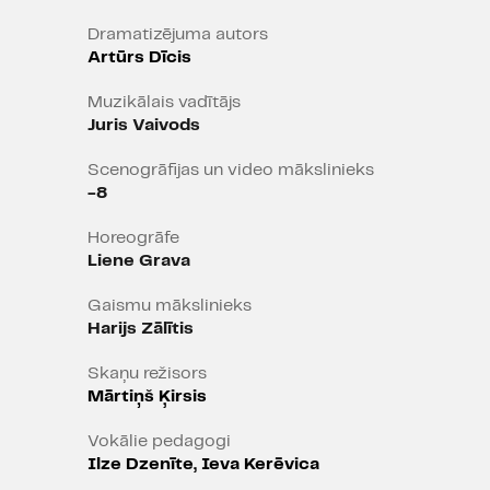
Dramatizējuma autors
Artūrs Dīcis
Muzikālais vadītājs
Juris Vaivods
Scenogrāfijas un video mākslinieks
-8
Horeogrāfe
Liene Grava
Gaismu mākslinieks
Harijs Zālītis
Skaņu režisors
Mārtiņš Ķirsis
Vokālie pedagogi
Ilze Dzenīte, Ieva Kerēvica