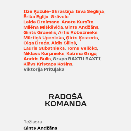
var atrisināt jebkuru problēmu,
vismaz mums izdevās. Mēs šo
Ilze Ķuzule-Skrastiņa
,
Ieva Segliņa
,
Ērika Eglija-Grāvele
,
sezonu beidzam gatavi. Visam. Pat
Lelde Dreimane
,
Anete Kursīte
,
nākamajai sezonai.
Milēna Miškēviča
,
Gints Andžāns
,
Gints Grāvelis
,
Artis Robežnieks
,
P.S. Iespējams, koncertā būs arī
Mārtiņš Upenieks
,
Ģirts Ķesteris
,
Olga Dreģe
,
Aldis Siliņš
,
Andris Bulis.
Lauris Subatnieks
,
Toms Veličko
,
Niklāvs Kurpnieks
,
Katrīna Griga
,
Andris Bulis
,
Grupa RAXTU RAXTI
,
Klāvs Kristaps Košins
,
Viktorija Prituļaka
RADOŠĀ
KOMANDA
Režisors
Gints Andžāns