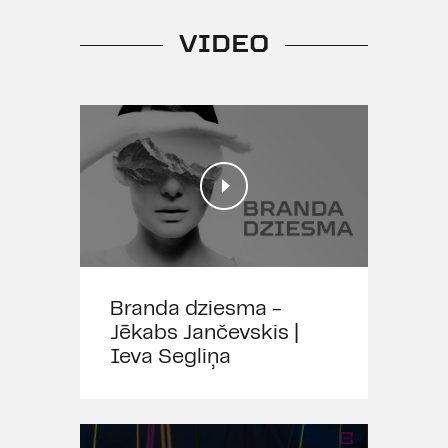
tiek prasīts no jebkura, kas lugu
VIDEO
vēlas iestudēt. Dailes teātra un
režisora Arnolda Liniņa “Branda”
iestudējums ir leģendārs un
iekļauts Latvijas Kultūras kanonā.
Tas saplūdināja tā laika teātra
praksē iespējamo un šķietami
neiespējamo, ar radikāli
askētiskiem līdzekļiem panākot
prātu atstulbinošu emocionālu
lādiņu. Titullomā bija Dailes aktieri
Juris Strenga un Harijs Liepiņš, kuri
Branda dziesma -
dublējās. Vienas izrādes veidošanā
Jēkabs Jančevskis |
ieplūda tā laika mākslas
Ieva Segliņa
spēcīgākās straumes: radošajā
grupā līdzās Arnoldam Liniņam
strādāja viņa asistents Kārlis
Auškāps, neatkārtojamais