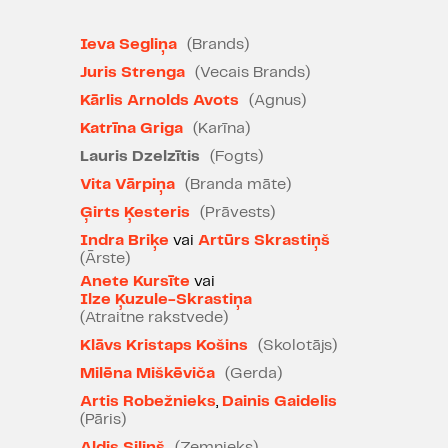
Ieva Segliņa
(Brands)
Juris Strenga
(Vecais Brands)
Kārlis Arnolds Avots
(Agnus)
"Vērienīgums raksturo visu
Katrīna Griga
(Karīna)
skatuves telpas organizāciju.
Lauris Dzelzītis
(Fogts)
Absolūti pārliecinoša iestudējuma
Vita Vārpiņa
(Branda māte)
vērtība ir Ievas Segliņas izcilais
Ģirts Ķesteris
(Prāvests)
aktierdarbs Branda lomā."
Indra Briķe
vai
Artūrs Skrastiņš
Guna Zeltiņa, "Kroders.lv"
(Ārste)
07.02.2023.
Anete Kursīte
vai
Ilze Ķuzule-Skrastiņa
(Atraitne rakstvede)
"Ievas Segliņas spēcīgajam
Klāvs Kristaps Košins
(Skolotājs)
tēlojumam Branda lomā nav un
nevajag līdzspēlētājus – aktrise
Milēna Miškēviča
(Gerda)
skatītājus aizved augsta līmeņa
Artis Robežnieks
,
Dainis Gaidelis
meistarības, intelekta un
(Pāris)
emocionālā pārdzīvojuma
Aldis Siliņš
(Zemnieks)