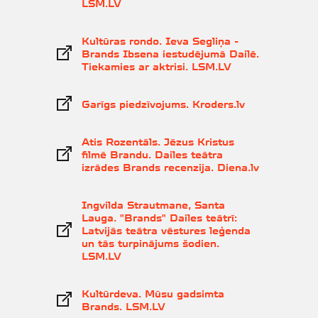
LSM.LV
Kultūras rondo. Ieva Segliņa -
Brands Ibsena iestudējumā Dailē.
Tiekamies ar aktrisi. LSM.LV
Garīgs piedzīvojums. Kroders.lv
Atis Rozentāls. Jēzus Kristus
filmē Brandu. Dailes teātra
izrādes Brands recenzija. Diena.lv
Ingvilda Strautmane, Santa
Lauga. "Brands" Dailes teātrī:
Latvijās teātra vēstures leģenda
un tās turpinājums šodien.
LSM.LV
Kultūrdeva. Mūsu gadsimta
Brands. LSM.LV