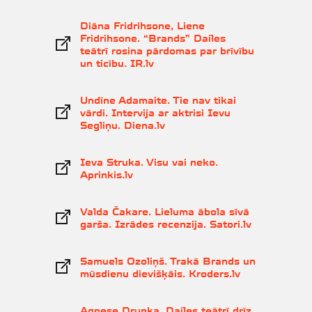
Diāna Fridrihsone, Liene
Fridrihsone. “Brands” Dailes
teātrī rosina pārdomas par brīvību
un ticību. IR.lv
Undīne Adamaite. Tie nav tikai
vārdi. Intervija ar aktrisi Ievu
Segliņu. Diena.lv
Ieva Struka. Visu vai neko.
Aprinkis.lv
Valda Čakare. Lieluma ābola sīvā
garša. Izrādes recenzija. Satori.lv
Samuels Ozoliņš. Trakā Brands un
mūsdienu dievišķāis. Kroders.lv
Agnese Drunka. Dailes teātrī drīz