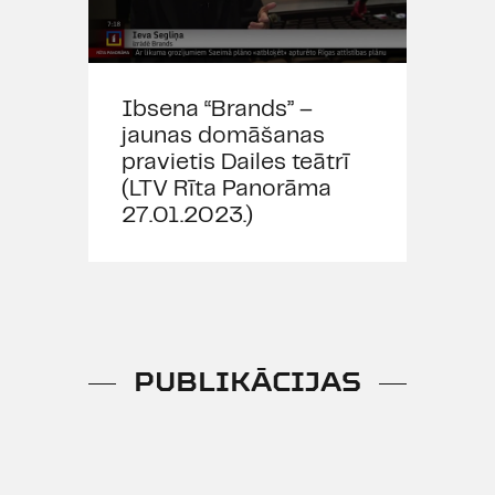
Izrādē smēķē
Vecuma ierobežojums 12+
Ibsena “Brands” –
jaunas domāšanas
pravietis Dailes teātrī
(LTV Rīta Panorāma
27.01.2023.)
PUBLIKĀCIJAS