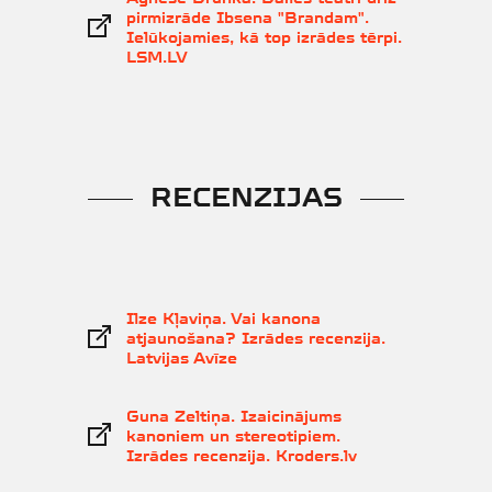
pirmizrāde Ibsena "Brandam".
Ielūkojamies, kā top izrādes tērpi.
LSM.LV
RECENZIJAS
Ilze Kļaviņa. Vai kanona
atjaunošana? Izrādes recenzija.
Latvijas Avīze
Guna Zeltiņa. Izaicinājums
kanoniem un stereotipiem.
Izrādes recenzija. Kroders.lv