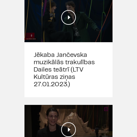
scenogrāfs Ilmārs Blumbergs,
kustību režisors Modris Tenisons
un komponists Raimonds Pauls.
Teātra zinātnieki ir droši, ka
iestudējums ir Latvijas teātra –
daži apgalvo, ka Eiropas teātra –,
virsotne.
Jēkaba Jančevska
Izrādes mūzika ierakstīta studijā
muzikālās trakulības
"Lauska", ieraksta skaņas apstrādi
Dailes teātrī (LTV
veicis Kaspars Bārbals.
Kultūras ziņas
27.01.2023.)
Izrādes video materiālos
redzami Kate Andžāne, Ignats
Rogozins, Matīss Vigups, Anna
Rugina, Agris Sunītis, Jevgēnijs
Džeriņš un citi.
"Branda dziesmas" teksta autors
Edvīns Raups.