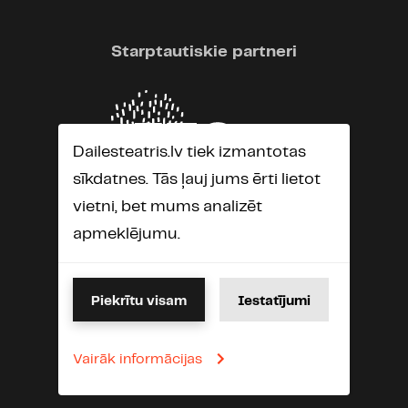
(No Twitter) Ilze Peipiņa @ilz
(05.04.2023.)
Starptautiskie partneri
Brands @daile_lv IR JĀREDZ. Par
ticību, ideālismu, aicinājumu,
vilšanos un nāvi, kas beigās
izrādās visiem vienāda. Ievas
Dailesteatris.lv tiek izmantotas
Segliņas aktiermeistarība mirdz
sīkdatnes. Tās ļauj jums ērti lietot
dievišķā godībā.
vietni, bet mums analizēt
apmeklējumu.
evija bišere(vējiņa)
05.04.2023 22:26
Piekrītu visam
Iestatījumi
laba izrāde, tas pateicoties Ievai
Segliņai,uz kuras fona, pārējie tēli,
man izskatījās bāli un teatrāli.
Vairāk informācijas
Iklātesošais un nerunājošais Dievs
liek aizdomāties. kopējā