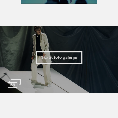
ne tikai sludina Dieva vēsti, viņi ir
sarunu šovu vadītāji, radikāli
politiķi un vājprātīgi ideologi. Viņi
spēj iedvesmot un pat pārliecināt
cilvēkus sekot. Kad guvuši jaunas
atklāsmes – atkal visu iznīcināt.
Jaunā, mūsdienīgā tulkojumā un
īpašā, šim iestudējumam
paredzētā adaptācijā “Brands”
Skatīt foto galeriju
atgriežas uz Dailes teātra
skatuves, vienlaikus sasaucoties
ar leģendāro 1975. gada
iestudējumu.
36
“Tev piedots tiks, ja neiespēji, bet
mūžam ne, ja negribēji…” – saka
Henrika Ibsena Brands. Bez
kompromisiem dzīvo ne tikai
izrādes galvenais varonis, bet tas