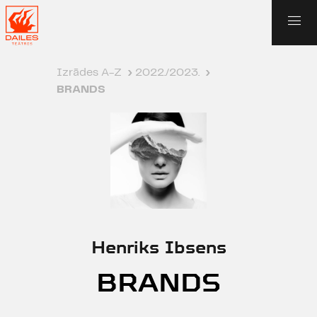
Izrādes A-Z
›
2022./2023.
›
BRANDS
Henriks Ibsens
BRANDS