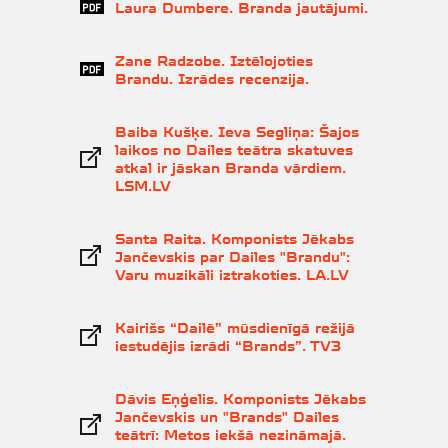
Laura Dumbere. Branda jautājumi.
Zane Radzobe. Iztēlojoties
Brandu. Izrādes recenzija.
Baiba Kušķe. Ieva Segliņa: Šajos
laikos no Dailes teātra skatuves
atkal ir jāskan Branda vārdiem.
LSM.LV
Santa Raita. Komponists Jēkabs
Jančevskis par Dailes "Brandu":
Varu muzikāli iztrakoties. LA.LV
Kairišs “Dailē” mūsdienīgā režijā
iestudējis izrādi “Brands”. TV3
Dāvis Eņģelis. Komponists Jēkabs
Jančevskis un "Brands" Dailes
teātrī: Metos iekšā nezināmajā.