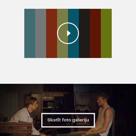
Gada mazās formas izrāde
Gada aktieris - Juris Žagars,
Lauris Subatnieks
Gada aktrise otrā plāna lomā
- Indra Briķe
Gada aktieris otrā plāna lomā
- Gints Andžāns
Gada kustību māksliniece -
Liene Grava
Izrāde izvirzīta Latvijas Televīzijas
un Latvijas Radio balvai "Kilograms
kultūras 2015".
Skatīt foto galeriju