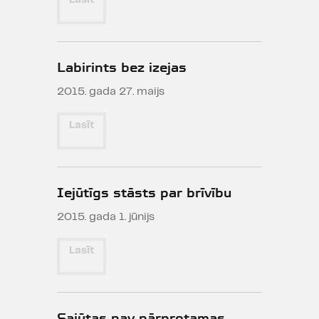
Labirints bez izejas
2015. gada 27. maijs
Lasīt
Iejūtīgs stāsts par brīvību
2015. gada 1. jūnijs
Lasīt
Sajūtas nav pārprotamas