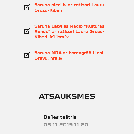
Saruna pieci.lv ar režisori Lauru
Grozu-Ķiberi.
Saruna Latvijas Radio "Kultūras
Rondo" ar režisori Lauru Grozu-
Ķiberi. lr1.lsm.lv
Saruna NRA ar horeogrāfi Lieni
Gravu. nra.lv
ATSAUKSMES
Dailes teātris
08.11.2019 11:20