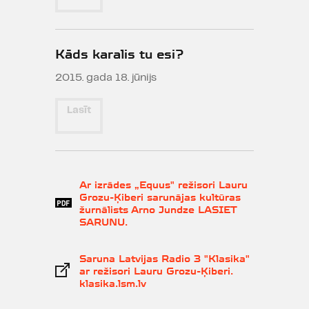
Kāds karalis tu esi?
2015. gada 18. jūnijs
Lasīt
Ar izrādes „Equus" režisori Lauru
Grozu-Ķiberi sarunājas kultūras
žurnālists Arno Jundze LASIET
SARUNU.
Saruna Latvijas Radio 3 "Klasika"
ar režisori Lauru Grozu-Ķiberi.
klasika.lsm.lv