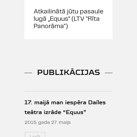
Atkailinātā jūtu pasaule
lugā „Equus” (LTV "Rīta
Panorāma")
PUBLIKĀCIJAS
17. maijā man iespēra Dailes
teātra izrāde “Equus”
2015. gada 27. maijs
Lasīt