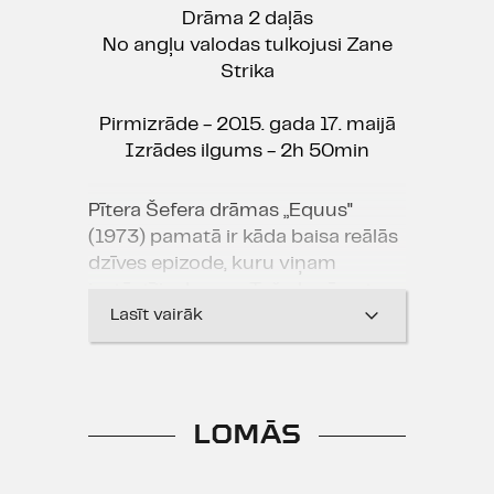
Drāma 2 daļās
No angļu valodas tulkojusi Zane
Strika
Pirmizrāde - 2015. gada 17. maijā
Izrādes ilgums - 2h 50min
Pītera Šefera drāmas „Equus"
(1973) pamatā ir kāda baisa reālās
dzīves epizode, kuru viņam
izstāstījis draugs. Taču lugā autors
rada pats savu versiju, kas varētu
Lasīt vairāk
būt izraisījis šos notikumus.
Varbūt ir nepieciešamas
ekstrēmas darbības, lai izrautos no
LOMĀS
eksistences važām, kas ieliek
mutē laužņus? Kāda jēga būt