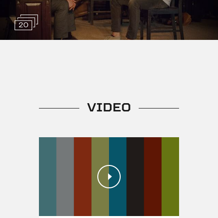
Izrādē smēķē
20
Vecuma ierobežojums
VIDEO