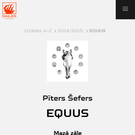
Izrādes A-Z
›
2014./2015.
›
EQUUS
Pīters Šefers
EQUUS
Mazā zāle