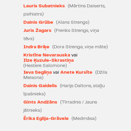
normālam, lai dzīvotu normāli
Lauris Subatnieks
(Mārtins Daiserts,
garlaicīgu dzīvi normāli garlaicīgā
sabiedrībā?
psihiatrs)
Dainis Grūbe
(Alans Strengs)
Jaunajam Alanam Dieva vietā ir
Juris Žagars
(Frenks Strengs, viņa
Zirgs. Equus. Mīlētāju maigums,
tēvs)
kairinoša muskuļu deja, salda
Indra Briķe
(Dora Strenga, viņa māte)
sviedru smarža un traukšanās
pilnos auļos pusnaktī. Patoloģisks
Kristīne Nevarauska
vai
Ilze Ķuzule-Skrastiņa
valdzinājums, seksuāla apsēstība,
(Hestere Salomone)
dievišķa pielūgsme un rituāls
Ieva Segliņa
vai
Anete Kursīte
(Džila
upuris. Bet dievi ir greizsirdīgi un
Meisona)
atriebīgi. Equus Tēva, Equus Dēla
Dainis Gaidelis
(Harijs Daltons, staļļu
un Equus Svētā gara vārdā.
īpašnieks)
Britu dramaturgs Pīters Šefers
Gints Andžāns
(Tīrradnis / Jauns
Dailes teātra skatītājiem jau labi
jātnieks)
pazīstams kā lugas „Amadejs"
Ērika Eglija-Grāvele
(Medmāsa)
autors. Drāma „Equus" saņēmusi
Tonija balvu kā gada labākā luga