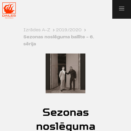
Izrādes A-Z
›
2019./2020
›
Sezonas noslēguma ballīte - 6.
sērija
Sezonas
noslēguma