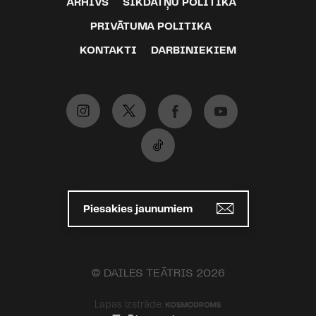
ARHĪVS
SĪKDATŅU POLITIKA
PRIVĀTUMA POLITIKA
KONTAKTI
DARBINIEKIEM
Piesakies jaunumiem
© DAILES TEĀTRIS 2026
Lapas izstrāde: