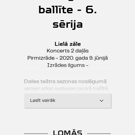
ballīte - 6.
sērija
Lielā zāle
Koncerts 2 daļās
Pirmizrāde - 2020. gada 9. jūnijā
Izrādes ilgums -
Dailes teātra sezonas noslēgumā
aktieri atkal satiksies jautrā ballītē,
kas jau kļuvusi par tradīciju. No
Lasīt vairāk
smiekliem līdz nopietnībai un atkal
atpakaļ... Protams, ekskluzīvi – tikai
dažos koncertos!
LOMĀS