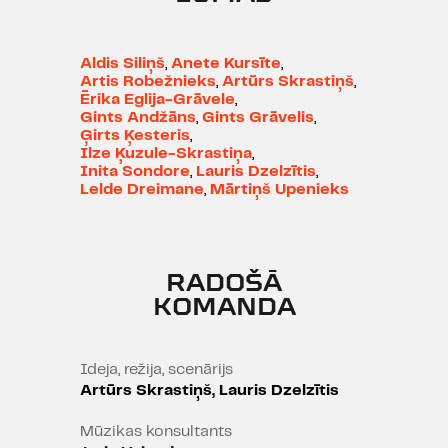
Aldis Siliņš
,
Anete Kursīte
,
Artis Robežnieks
,
Artūrs Skrastiņš
,
Ērika Eglija-Grāvele
,
Gints Andžāns
,
Gints Grāvelis
,
Ģirts Ķesteris
,
Ilze Ķuzule-Skrastiņa
,
Inita Sondore
,
Lauris Dzelzītis
,
Lelde Dreimane
,
Mārtiņš Upenieks
RADOŠĀ
KOMANDA
Ideja, režija, scenārijs
Artūrs Skrastiņš, Lauris Dzelzītis
Mūzikas konsultants