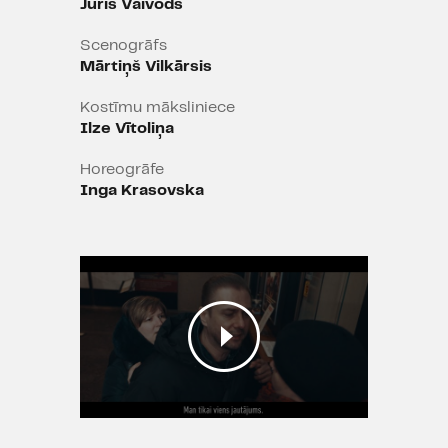
Juris Vaivods
Scenogrāfs
Mārtiņš Vilkārsis
Kostīmu māksliniece
Ilze Vītoliņa
Horeogrāfe
Inga Krasovska