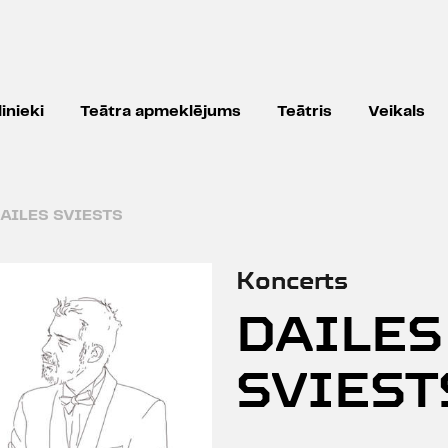
inieki
Teātra apmeklējums
Teātris
Veikals
AILES SVIESTS
Koncerts
DAILES
SVIEST