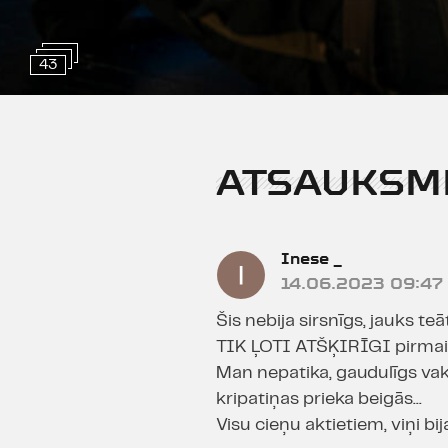
43
ATSAUKSM
Inese _
14.06.2023 09:47
Šis nebija sirsnīgs, jauks t
TIK ĻOTI ATŠĶIRĪGI pirmais 
Man nepatika, gaudulīgs va
kripatiņas prieka beigās...
Visu cieņu aktietiem, viņi bija 