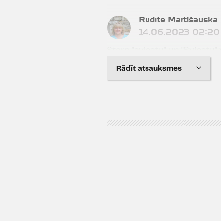
Rudīte Martišauska
14.06.2023 02:20
Starp "sviestu" un "Sviestu" 
atšķirīgi un lieliski. Paldies
Rādīt atsauksmes
noslēgumu!
Nora Puriņa
13.06.2023 23:19
Duālas sajūtas,baudāmas bals
specefekti,bet saturs un kop
galam neuztvertas...
Inga Lūse
13.06.2023 22:03