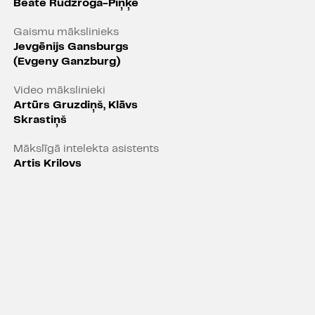
Beāte Rudzroga-Piņķe
ksofons
Gaismu mākslinieks
a
Jevgēnijs Gansburgs
s
(Evgeny Ganzburg)
Video mākslinieki
e instrumenti
Artūrs Gruzdiņš, Klāvs
Skrastiņš
ound Design
:
Mākslīgā intelekta asistents
Artis Krilovs
 basģitāra
s – bungas
 ''OUTDOORS" un Indulis
tional Fireworks Design'' un
diņš un Artūrs Haritonovs