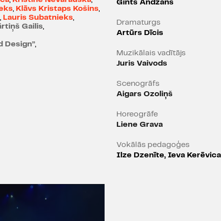
Gints Andžāns
Gupa
Cover band:
ieks
,
Klāvs Kristaps Košins
,
,
Lauris Subatnieks
,
Annija Briška – flauta, sa
Dramaturgs
rtiņš Gailis
,
Beāte Meirāne – basģitār
Artūrs Dīcis
Matīss Žilinskis – klaviere
d Design”
,
Muzikālais vadītājs
Āris Pickainis – gitāra
Juris Vaivods
Rihards Jakuško – sitami
Scenogrāfs
Grupa
Gunārs Placēns S
Aigars Ozoliņš
Artūrs Gruzdiņš – balss
Kristaps Taburs – ģitāra
Horeogrāfe
Didzis Herberts Cielava –
Liene Grava
Gustavs Smalkais-Franci
Vokālās pedagoģes
Lidojumus nodrošina SIA
Ilze Dzenīte, Ieva Kerēvica
Sverns
Specefekti - SIA''Interna
Kalvis Kalniņš
Dronu piloti – Oskars Rau