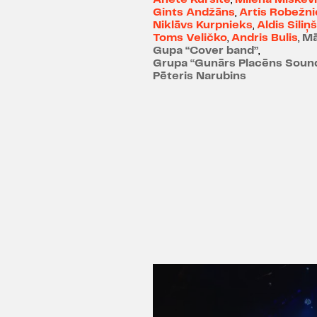
Gints Andžāns
,
Artis Robežn
Niklāvs Kurpnieks
,
Aldis Siliņš
Toms Veličko
,
Andris Bulis
,
Mā
Gupa “Cover band”
,
Grupa “Gunārs Placēns Soun
Pēteris Narubins