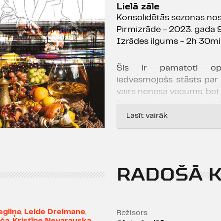
Lielā zāle
Konsolidētās sezonas no
Pirmizrāde - 2023. gada 9.
Izrādes ilgums - 2h 30m
Šis ir pamatoti opt
iedvesmojošs stāsts par
vairs nenesa vecums, bet 
Degvielas izmaksas aizsā
Cenas rāvās debesīs k
Lasīt vairāk
mākslīgais intelekts pierād
Blaumani. Skaidrs, ka š
veselīga humora devu un 
aktieri uzturēt formā ir 
RADOŠĀ 
kādu universālu metodi
mainībā saglabāt stabilu c
P.S. Iespējams, koncertā n
egliņa
,
Lelde Dreimane
,
Režisors
iča
,
Kristīne Nevarauska
,