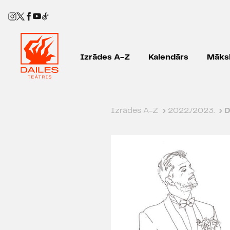
Izrādes A-Z
Kalendārs
Māksl
Izrādes A-Z
›
2022./2023.
›
D