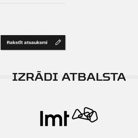
viens starpbīdis. Abi tik
 par skaisto sezonas
Rakstīt atsauksmi
IZRĀDI ATBALSTA
is un 1.cēliena jociņi, un
sakarības palika līdz