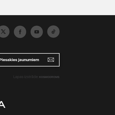
Piesakies jaunumiem
Lapas izstrāde: