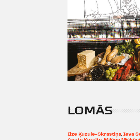
LOMĀS
Ilze Ķuzule-Skrastiņa
,
Ieva S
Anete Kursīte
,
Milēna Miškēv