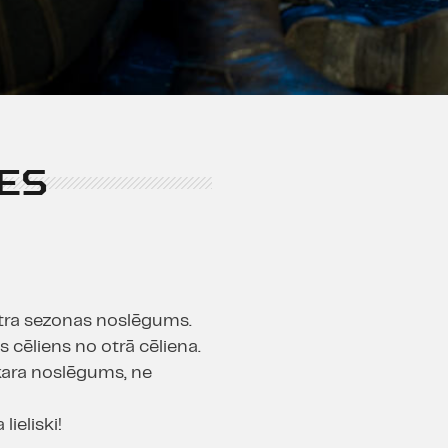
ES
eātra sezonas noslēgums.
cēliens no otrā cēliena.
kara noslēgums, ne
lieliski!