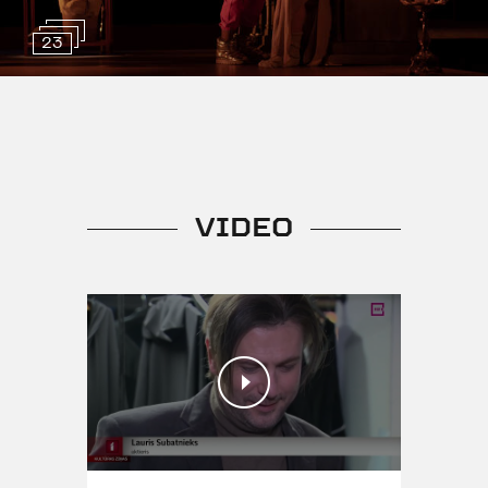
2008. gadā Londonas Karaliskā
23
galma teātrī (
Royal Court theatre
),
bet vēl joprojām tās iestudējumi
liek cilvēkiem smieties daudzās
pasaules valstīs. Luga saņēmusi
prestižo Lorensa Olivjē balvu
kategorijā “Labākā jaunā
komēdija”.
VIDEO
Izrādē smēķē
Vecuma ierobežojums 12+