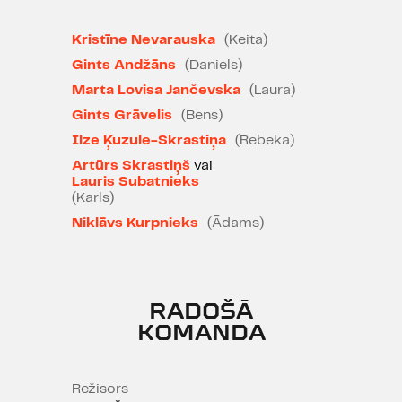
paradoksālā iestudējumā - gribas
ticēt, ka vakars teātrī vairumam
Kristīne Nevarauska
(Keita)
skatītāju būs patīkami pavadīts"
Gints Andžāns
(Daniels)
Marta Lovisa Jančevska
(Laura)
Zane Radzobe, "IR" 05.01.2023.
Gints Grāvelis
(Bens)
"Izrādes lielā veiksme ir aktieri.
Ilze Ķuzule-Skrastiņa
(Rebeka)
Katrs no viņiem izveido apjomīgu,
Artūrs Skrastiņš
vai
atpazīstamu personāžu. Visi
Lauris Subatnieks
(Karls)
aktieri smalki jūt robežu, aiz kuras
otrajā cēlienā krīt maskas un
Niklāvs Kurpnieks
(Ādams)
atklājas viņu varoņu nedrošība un
nemiers."
Henrieta Verhoustinska, "Kultūras
RADOŠĀ
Diena" 05.01.2023.
KOMANDA
PAR IZRĀDI
Režisors
Pieci draugi un iepriekšējā naktī