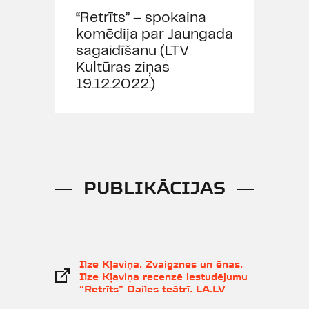
“Retrīts” – spokaina
komēdija par Jaungada
sagaidīšanu (LTV
Kultūras ziņas
19.12.2022.)
PUBLIKĀCIJAS
Ilze Kļaviņa. Zvaigznes un ēnas.
Ilze Kļaviņa recenzē iestudējumu
“Retrīts” Dailes teātrī. LA.LV