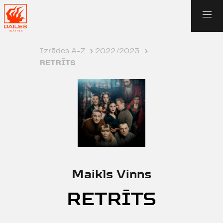
Izrādes A-Z
›
2022./2023.
›
RETRĪTS
Maikls Vinns
RETRĪTS