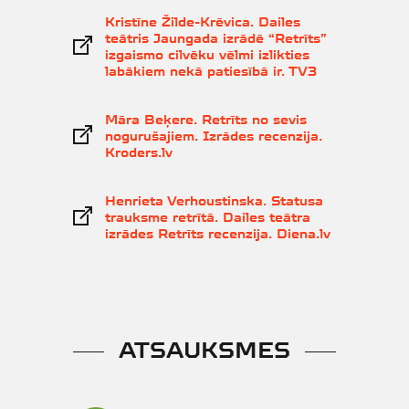
Kristīne Žilde-Krēvica. Dailes
teātris Jaungada izrādē “Retrīts”
izgaismo cilvēku vēlmi izlikties
labākiem nekā patiesībā ir. TV3
Māra Beķere. Retrīts no sevis
nogurušajiem. Izrādes recenzija.
Kroders.lv
Henrieta Verhoustinska. Statusa
trauksme retrītā. Dailes teātra
izrādes Retrīts recenzija. Diena.lv
ATSAUKSMES