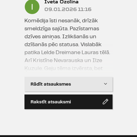
Iveta Ozolina
09.01.2026 11:16
Komēdija īsti nesanāk, drīzāk
smeldzīga sajūta. Pazīstamas
dzīves ainiņas. Izlikšanās un
dzīšanās pēc statusa. Vislabāk
patika Lelde Dreimane Lauras tēlā.
Arī Kristīne Nevarauska un Ilze
Ķuzule. Geju tēma izvērsta, bet
smiekli nenāk. Zāles ovācijas
izpelnās rupjības. Aktieri labi, bet
Rādīt atsauksmes
luga ne visai. Tomēr zāle pilna!
Laikam jau katrs tur atrod savu
Rakstīt atsauksmi
līdzību.
Aivars Zvaigzne
20.11.2025 16:40