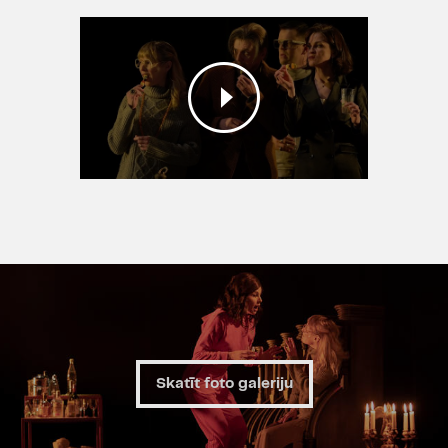
paņēmis viņu līdzi uz svinībām kā
savu saderināto. Karls ir aktieris,
kuru visi zina tikai pēc lomas kādā
kafijas reklāmā, toties viņa sieva
Rebeka reiz saņēmusi prestižo
BAFTA balvu. Tagad viņu dzīve rit
tikai ap abu kopīgajiem diviem
bērniem.
Svinības un kopīgā iedzeršana liek
atklāties katra patiesajiem
sapņiem, kas tikuši nostumti malā.
Kaut gan visiem ir savi
pārdzīvojumi, viņiem vēl nāksies
atklāt arī to, ka pamestajā muižā
patiešām dzīvo spoks.
Skatīt foto galeriju
Lugas “Jaungada retrīts” (oriģinālā
“T
he Priory
”) panākumi sākušies