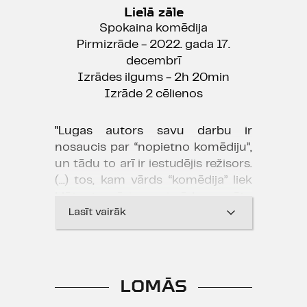
Lielā zāle
Spokaina komēdija
Pirmizrāde - 2022. gada 17.
decembrī
Izrādes ilgums - 2h 20min
Izrāde 2 cēlienos
"Lugas autors savu darbu ir
nosaucis par “nopietno komēdiju”,
un tādu to arī ir iestudējis režisors.
(...) tos, kam vārds “komēdija” liek
kļūt tramīgiem, izrāde varētu
patīkami pārsteigt."
Lasīt vairāk
Māra Beķere, "Kroders.lv"
29.12.2022.
LOMĀS
"Spēles ar žanriem šoreiz,
manuprāt, vainagojušās