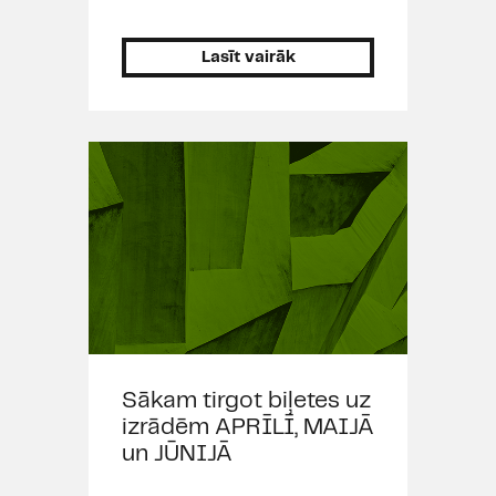
Lasīt vairāk
Sākam tirgot biļetes uz
izrādēm APRĪLĪ, MAIJĀ
un JŪNIJĀ