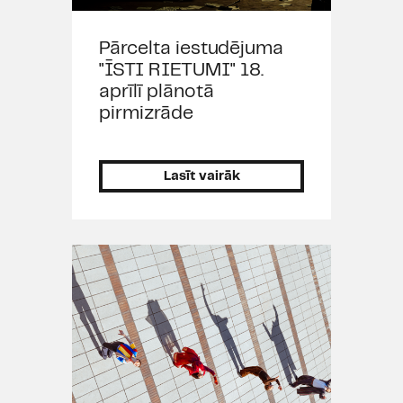
Pārcelta iestudējuma
"ĪSTI RIETUMI" 18.
aprīlī plānotā
pirmizrāde
Lasīt vairāk