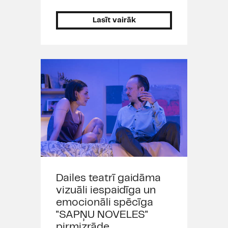
Lasīt vairāk
Dailes teatrī gaidāma
vizuāli iespaidīga un
emocionāli spēcīga
"SAPŅU NOVELES"
pirmizrāde