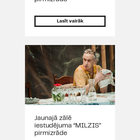
Lasīt vairāk
Jaunajā zālē
iestudējuma “MILZIS”
pirmizrāde