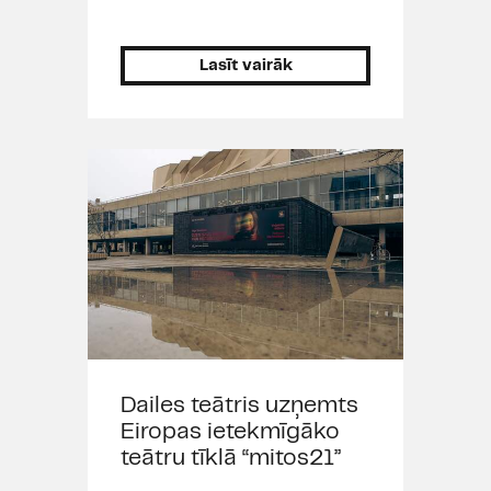
Lasīt vairāk
Dailes teātris uzņemts
Eiropas ietekmīgāko
teātru tīklā “mitos21”