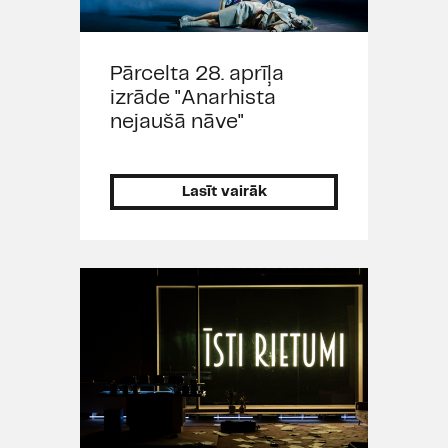
Pārcelta 28. aprīļa
izrāde "Anarhista
nejaušā nāve"
Lasīt vairāk