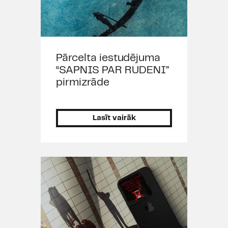
Pārcelta iestudējuma
“SAPNIS PAR RUDENI”
pirmizrāde
Lasīt vairāk