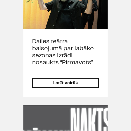
Dailes teātra
balsojumā par labāko
sezonas izrādi
nosaukts “Pirmavots”
Lasīt vairāk