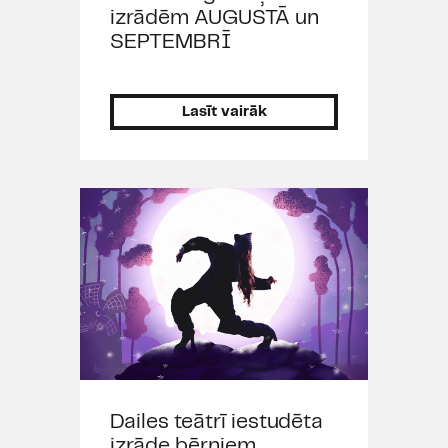
izrādēm AUGUSTĀ un
SEPTEMBRĪ
Lasīt vairāk
Dailes teātrī iestudēta
izrāde bērniem