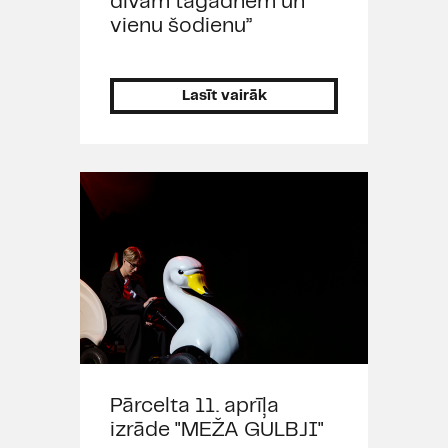
divām tagadnēm un
vienu šodienu”
Lasīt vairāk
Pārcelta 11. aprīļa
izrāde "MEŽA GULBJI"