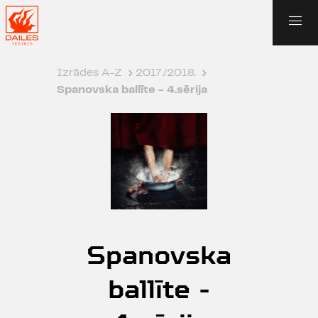
Izrādes A-Z
›
2017./2018.
›
Spanovska ballīte - 4.sērija
Spanovska
ballīte -