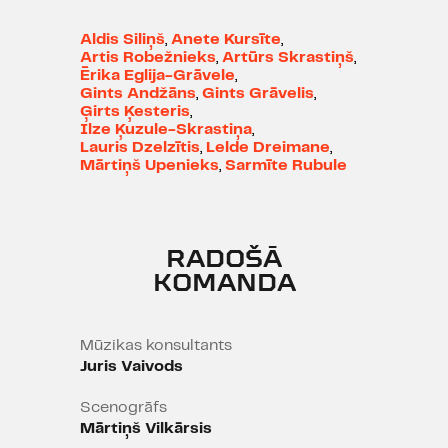
"Mirāža" Laura Amantova vadībā.
Aldis Siliņš
,
Anete Kursīte
,
Artis Robežnieks
,
Artūrs Skrastiņš
,
Ērika Eglija-Grāvele
,
Gints Andžāns
,
Gints Grāvelis
,
Ģirts Ķesteris
,
Ilze Ķuzule-Skrastiņa
,
Lauris Dzelzītis
,
Lelde Dreimane
,
Mārtiņš Upenieks
,
Sarmīte Rubule
RADOŠĀ
KOMANDA
Mūzikas konsultants
Juris Vaivods
Scenogrāfs
Mārtiņš Vilkārsis