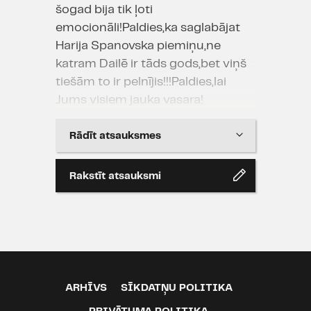
šogad bija tik ļoti
emocionāli!Paldies,ka saglabājat
Harija Spanovska piemiņu,ne
katram Dailē ir tāds gods,bet viņš
tiešām to ir pelnījis!!!Paldies,lai
Jums visiem jauka vasara!
Rādīt atsauksmes
Rakstīt atsauksmi
Dailes teātris
08.06.2018 15:43
Armands Kalniņš virtuālajā grupā
#Skatītājs vērtē:
ARHĪVS
SĪKDATŅU POLITIKA
http://dailesteatris.tumblr.com/post/17