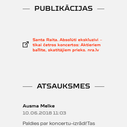
PUBLIKĀCIJAS
Santa Raita. Absolūti ekskluzīvi –
tikai četros koncertos: Aktieriem
ballīte, skatītājiem prieks. nra.lv
ATSAUKSMES
Ausma Melke
10.06.2018 11:03
Paldies par koncertu-izrādi!Tas