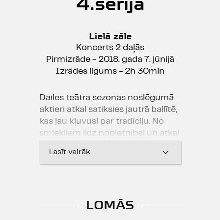
4.sērija
Lielā zāle
Koncerts 2 daļās
Pirmizrāde - 2018. gada 7. jūnijā
Izrādes ilgums - 2h 30min
Dailes teātra sezonas noslēgumā
aktieri atkal satiksies jautrā ballītē,
kas jau kļuvusi par tradīciju. No
smiekliem līdz nopietnībai un atkal
atpakaļ... Protams, ekskluzīvi –
Lasīt vairāk
šoreiz tikai 4 koncertos!
Radošā komanda:
Toms Treinis,
Artūrs Skrastiņš, Lauris Dzelzītis
LOMĀS
Koncertā piedalās bigbends