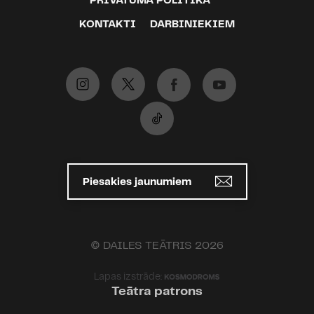
PRIVĀTUMA POLITIKA
4691363820/armands-kalniņš-par-
sezonas-noslēguma-koncertu
KONTAKTI
DARBINIEKIEM
Piesakies jaunumiem
© DAILES TEĀTRIS 2026
Lapas izstrāde:
Teātra patrons