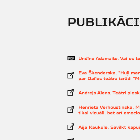
PUBLIKĀCI
Undīne Adamaite. Vai es te
Eva Škenderska. "Huļi manā
par Dailes teātra izrādi "Mo
Andrejs Alens. Teātri pies
Henrieta Verhoustinska. Mo
tikai vizuāli, bet arī emoci
Aija Kaukule. Savilkt kapuč