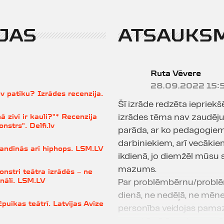
JAS
ATSAUKS
Ruta Vēvere
28.09.2022 15:
v patīku? Izrādes recenzija.
Šī izrāde redzēta iepriekš
 zivī ir kauli?"* Recenzija
izrādes tēma nav zaudējusi 
nstrs". Delfi.lv
parāda, ar ko pedagogiem
darbiniekiem, arī vecāki
kandinās arī hiphops. LSM.LV
ikdienā, jo diemžēl mūsu 
mazums.
nstri teātra izrādēs – ne
onāli. LSM.LV
Par problēmbērnu/problēm
dienā, ne nedēļā, ne mēne
puikas teātrī. Latvijas Avīze
personība veidojas pamazā
no apkārtējās vides apstā