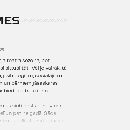
MES
55
ējā teātra sezonā, bet
aktualitāti. Vēl jo vairāk, tā
, psihologiem, sociālajiem
em un bērniem jāsaskaras
sabiedrībā tādu ir ne
jaunieti nekļūst ne vienā
sī un pat ne gadā. Šāda
m, pa pilītei uzsūcot visu
kļiem, neattieksmi,