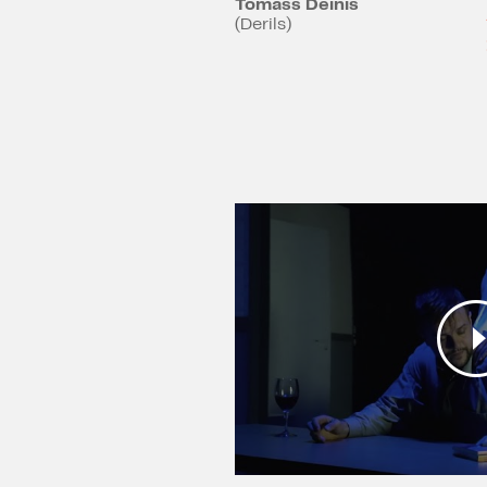
Tomass Deinis
(Derils)