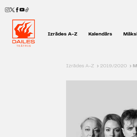
Izrādes A-Z
Kalendārs
Māksl
Izrādes A-Z
›
2019./2020
›
M