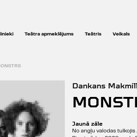
inieki
Teātra apmeklējums
Teātris
Veikals
ONSTRS
Dankans Makmil
MONST
Jaunā zāle
No angļu valodas tulkojis