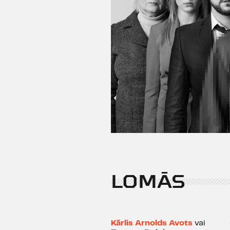
LOMĀS
Kārlis Arnolds Avots
vai