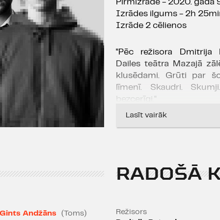
Pirmizrāde - 2020. gada 9
Izrādes ilgums - 2h 25m
Izrāde 2 cēlienos
"Pēc režisora Dmitrija
Dailes teātra Mazajā zāl
klusēdami. Grūti par š
līmenī. Skaudri. Skumji
bezcerīgi."
Lasīt vairāk
Undīne Adamaite, 
PAR IZRĀDI
Iestudējums “Monstrs” vē
RADOŠĀ 
nepieredzējušo, bet ļoti 
audzināšanā nonāk piecp
jau daudzkārt pieredzējuš
vienaudžus un elkus no po
Režisors
Gints Andžāns
(Toms)