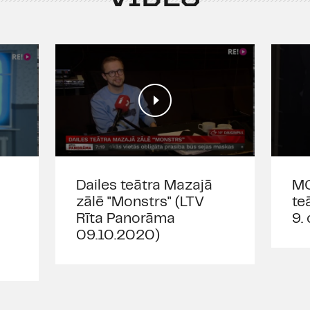
Dailes teātra Mazajā
MO
zālē "Monstrs" (LTV
te
Rīta Panorāma
9.
09.10.2020)