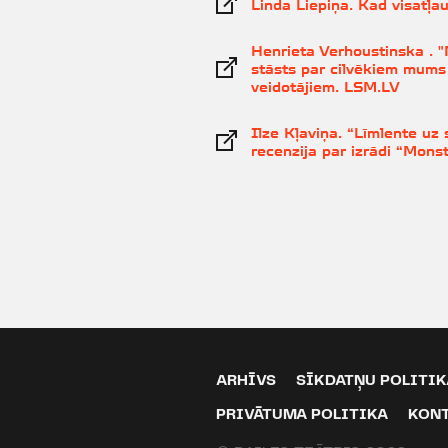
Linda Liepiņa. Kad visatļa
Henrieta Verhoustinska . "
stāsts par cilvēkiem mums
veidotājiem. LSM.LV
Ilze Kļaviņa. “Līmlente uz 
recenzija par izrādi “Monst
ARHĪVS
SĪKDATŅU POLITIK
PRIVĀTUMA POLITIKA
KON