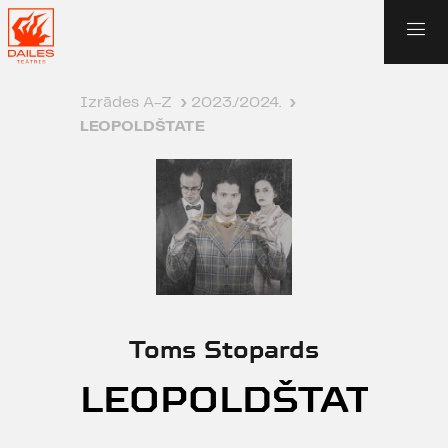
Izrādes A-Z
›
2023./2024.
›
LEOPOLDŠTATE
Toms Stopards
LEOPOLDŠTATE