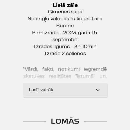
Lielā zāle
Ģimenes sāga
No angļu valodas tulkojusi Laila
Burāne
Pirmizrāde - 2023. gada 15.
septembrī
Izrādes ilgums - 3h 10min
Izrāde 2 cēlienos
"Vārdi, fakti, notikumi iegremdē
skatuves realitātes "īstumā" un,
tam ļaujoties, raisās
līdzpārdzīvojums."
Lasīt vairāk
Ilze Kļaviņa, "Latvijas avīze"
20.09.2023.
LOMĀS
"Leopoldštate stāsts aizkustina un
iespaido."