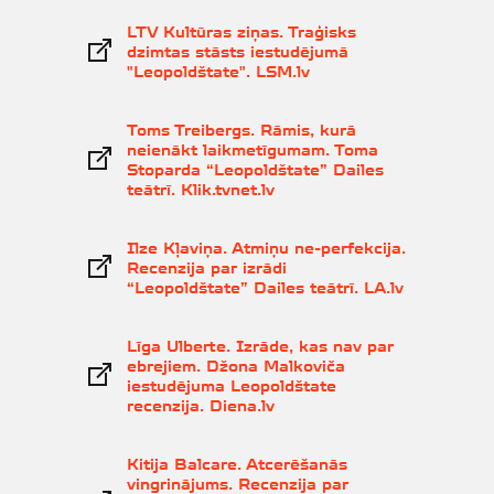
LTV Kultūras ziņas. Traģisks
dzimtas stāsts iestudējumā
"Leopoldštate". LSM.lv
Toms Treibergs. Rāmis, kurā
neienākt laikmetīgumam. Toma
Stoparda “Leopoldštate” Dailes
teātrī. Klik.tvnet.lv
Ilze Kļaviņa. Atmiņu ne-perfekcija.
Recenzija par izrādi
“Leopoldštate” Dailes teātrī. LA.lv
Līga Ulberte. Izrāde, kas nav par
ebrejiem. Džona Malkoviča
iestudējuma Leopoldštate
recenzija. Diena.lv
Kitija Balcare. Atcerēšanās
vingrinājums. Recenzija par