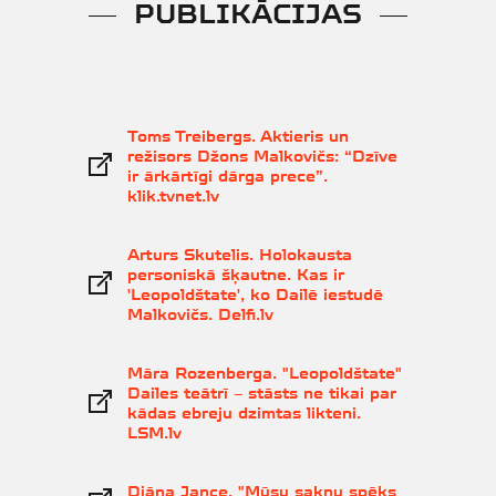
PUBLIKĀCIJAS
Toms Treibergs. Aktieris un
režisors Džons Malkovičs: “Dzīve
ir ārkārtīgi dārga prece”.
klik.tvnet.lv
Arturs Skutelis. Holokausta
personiskā šķautne. Kas ir
'Leopoldštate', ko Dailē iestudē
Malkovičs. Delfi.lv
Māra Rozenberga. "Leopoldštate"
Dailes teātrī – stāsts ne tikai par
kādas ebreju dzimtas likteni.
LSM.lv
Diāna Jance. "Mūsu sakņu spēks