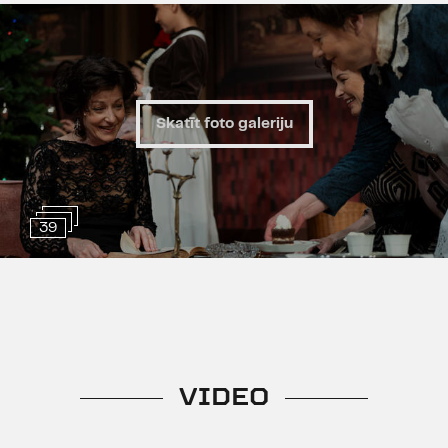
audzēkņi.
Izrādē smēķē
Vecuma ierobežojums 12+
Skatīt foto galeriju
39
VIDEO