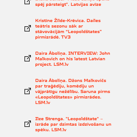
spēj pārsteigt". Latvijas avīze
Kristīne Žilde-Krēvica. Dailes
teātris sezonu sāk ar
stāvovācijām “Leopoldštates”
pirmizrādē. TV3
Daira Āboliņa. INTERVIEW: John
Malkovich on his latest Latvian
project. LSM.lv
Daira Āboliņa. Džons Malkovičs
par traģēdiju, komēdiju un
vājprātīgu nežēlību. Saruna pirms
«Leopoldštates» pirmizrādes.
LSM.lv
Ilze Strenga. "Leopoldštate" –
izrāde par dzimtas izdzīvošanu un
spēku. LSM.lv