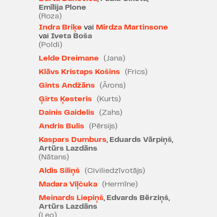
Emīlija Plone
ebreji, pastāv trausls līdzsvars –
(Roza)
vismaz tik ilgi, kamēr cilvēkos
Indra Briķe
vai
Mirdza Martinsone
pastāv cilvēcība. Bet jaunais
vai
Iveta Boša
laikmets draud lietu kārtību mainīt.
(Poldi)
Daži no ģimenes mirs Kristāla
Lelde Dreimane
(Jana)
nakts grautiņos, citi tiks aizvesti
Klāvs Kristaps Košins
(Frics)
uz koncentrācijas nometnēm
Gints Andžāns
(Ārons)
Polijā, citi uz Rīgas geto, vēl citi
Ģirts Ķesteris
(Kurts)
mirs nāves maršos ceļā no vienas
Dainis Gaidelis
(Zahs)
nometnes uz otru.
Andris Bulis
(Pērsijs)
Reiz Leopoldštatē un citos Vīnes
Kaspars Dumburs
,
Eduards Vārpiņš
,
kvartālos dzīvoja cilvēki, kam bija
Artūrs Lazdāns
(Nātans)
lemts izmainīt visas cilvēces
priekšstatus par īstenību – no
Aldis Siliņš
(Civiliedzīvotājs)
psihoanalīzes līdz ekonomikas
Madara Viļčuka
(Hermīne)
teorijām. Tāpat arī 20. gadsimta
Meinards Liepiņš
,
Edvards Bērziņš
,
ietekmīgāko avangarda mākslu un
Artūrs Lazdāns
(Leo)
mūziku šeit radīja ebreju izcelsmes