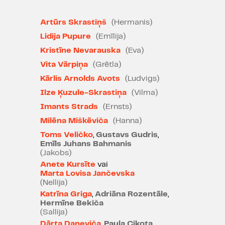
Līga Ulberte, "Kultūras Diena"
Artūrs Skrastiņš
(Hermanis)
21.09.2023.
Lidija Pupure
(Emīlija)
Kristīne Nevarauska
(Eva)
"Lieliski aktieri, stipra dramaturģija
un laikmeta izjūta." 4,5/5
Vita Vārpiņa
(Grētla)
Kārlis Arnolds Avots
(Ludvigs)
Edīte Tišheizere, "IR" 21.09.2023.
Ilze Ķuzule-Skrastiņa
(Vilma)
PAR IZRĀDI
Imants Strads
(Ernsts)
Milēna Miškēviča
(Hanna)
Leopoldštate ir Vīnes ebreju
Toms Veličko
,
Gustavs Gudris
,
kvartāls. Tā ir plaukstoša apkaime
Emīls Juhans Bahmanis
1899. gada nogalē, kad pie
(Jakobs)
apvāršņa ir jauns laikmets un uz
Anete Kursīte
vai
Marta Lovisa Jančevska
svētku vakariņām ir sapulcējusies
(Nellija)
liela ebreju intelektuāļu ģimene,
Katrīna Griga
,
Adriāna Rozentāle
,
kura dzīvo Austroungārijas jeb
Hermīne Bekiča
“lupatu deķa” impērijā. Valstī, kur
(Sallija)
sadzīvo slāvi, vācieši, ungāri un
Dārta Daneviča
,
Paula Cikota
,