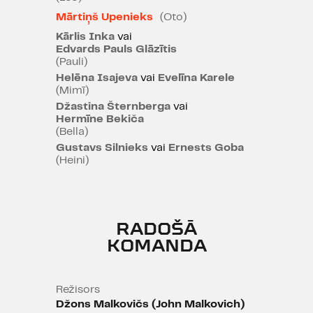
mākslinieki. Traģiski ironiskā kārtā
Mārtiņš Upenieks
(Oto)
Vīnē savu jaunību pavadīja arī
Kārlis Inka
vai
Ādolfs Hitlers, bet Rīga, Baltija,
Edvards Pauls Glāzītis
(Pauli)
Polija un Ukraina kļuva par daudzu
Helēna Isajeva
vai
Evelīna Karele
ebreju smagā likteņa galējām
(Mimī)
pieturām. Abi Eiropas 20.
Džastina Šternberga
vai
gadsimta totalitārie režīmi,
Hermīne Bekiča
(Bella)
iznīcināja neatkarīgas valstis un
Gustavs Silnieks
vai
Ernests Goba
pārvērta Austrumeiropu par
(Heini)
beztiesisku zonu, kurā slepkavības
tika veiktas industriālos apmēros.
Ģimenes gaitām sekosim līdz
RADOŠĀ
1955. gadam, kad no kuplās
KOMANDA
saimes dzīvi būs palikuši tikai trīs.
Mēs, skatītāji, zinām, kas šai
ģimenei būs jāpieredz, bet viņi
Režisors
nākamo gadsimtu gaida ar cerību:
Džons Malkovičs (John Malkovich)