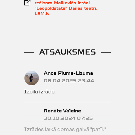
režisora Malkoviča izrādi
"Leopoldštate" Dailes teātrī.
LSM.lv
ATSAUKSMES
Ance Plume-Lizuma
08.04.2025 23:44
Izcila izrāde.
Renāte Valeine
30.10.2024 07:25
Izrādes laikā domas galvā "patīk"