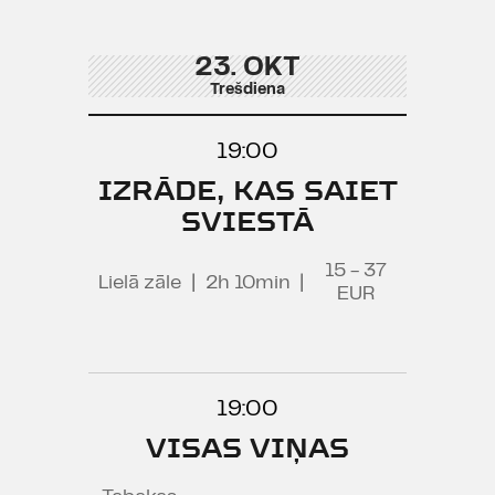
23. OKT
Trešdiena
19:00
IZRĀDE, KAS SAIET
SVIESTĀ
15 - 37
Lielā zāle
|
2h 10min
|
EUR
19:00
VISAS VIŅAS