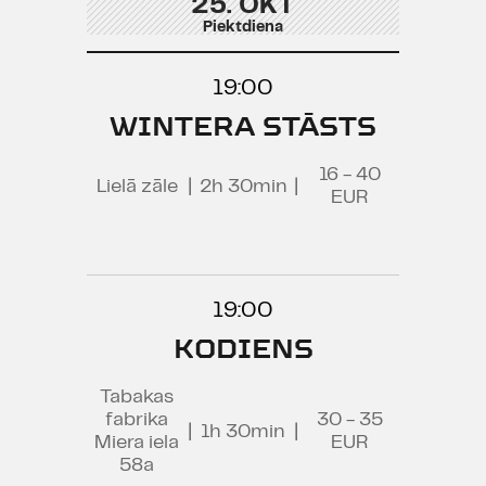
25. OKT
Piektdiena
19:00
WINTERA STĀSTS
16 - 40
Lielā zāle
|
2h 30min
|
EUR
19:00
KODIENS
Tabakas
fabrika
30 - 35
|
1h 30min
|
Miera iela
EUR
58a