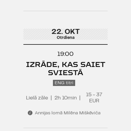
22. OKT
Otrdiena
19:00
IZRĀDE, KAS SAIET
SVIESTĀ
ENG titri
15 - 37
Lielā zāle
|
2h 10min
|
EUR
Annijas lomā Milēna Miškēviča