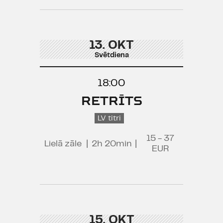
13. OKT
Svētdiena
18:00
RETRĪTS
LV titri
15 - 37
Lielā zāle
|
2h 20min
|
EUR
15. OKT