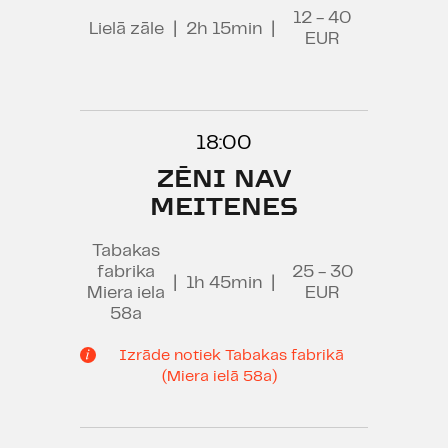
12 - 40
Lielā zāle
|
2h 15min
|
EUR
18:00
ZĒNI NAV
MEITENES
Tabakas
fabrika
25 - 30
|
1h 45min
|
Miera iela
EUR
58a
Izrāde notiek Tabakas fabrikā
(Miera ielā 58a)