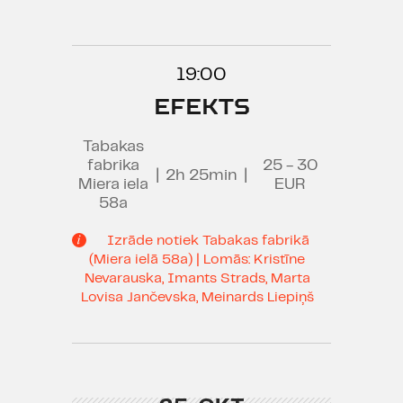
19:00
EFEKTS
Tabakas
fabrika
25 - 30
|
2h 25min
|
Miera iela
EUR
58a
Izrāde notiek Tabakas fabrikā
(Miera ielā 58a) | Lomās: Kristīne
Nevarauska, Imants Strads, Marta
Lovisa Jančevska, Meinards Liepiņš