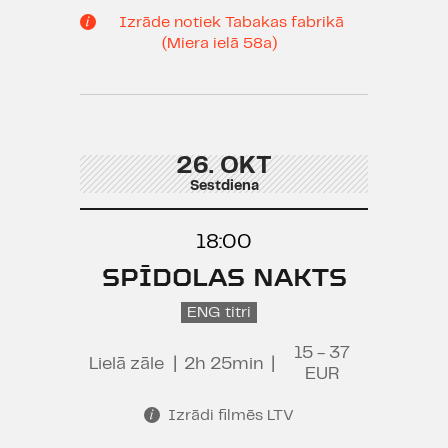
Izrāde notiek Tabakas fabrikā
(Miera ielā 58a)
26. OKT
Sestdiena
18:00
SPĪDOLAS NAKTS
ENG titri
15 - 37
Lielā zāle
|
2h 25min
|
EUR
Izrādi filmēs LTV