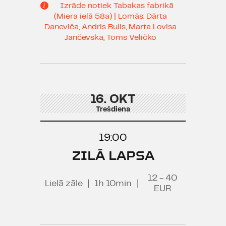
Izrāde notiek Tabakas fabrikā
(Miera ielā 58a) | Lomās: Dārta
Daneviča, Andris Bulis, Marta Lovisa
Jančevska, Toms Veličko
16. OKT
Trešdiena
19:00
ZILĀ LAPSA
12 - 40
Lielā zāle
|
1h 10min
|
EUR