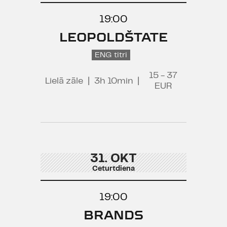
19:00
LEOPOLDŠTATE
ENG titri
15 - 37
Lielā zāle
|
3h 10min
|
EUR
31. OKT
Ceturtdiena
19:00
BRANDS