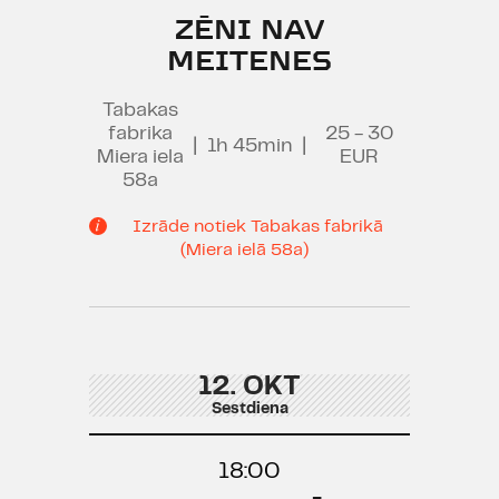
ZĒNI NAV
MEITENES
Tabakas
fabrika
25 - 30
|
1h 45min
|
Miera iela
EUR
58a
Izrāde notiek Tabakas fabrikā
(Miera ielā 58a)
12. OKT
Sestdiena
18:00