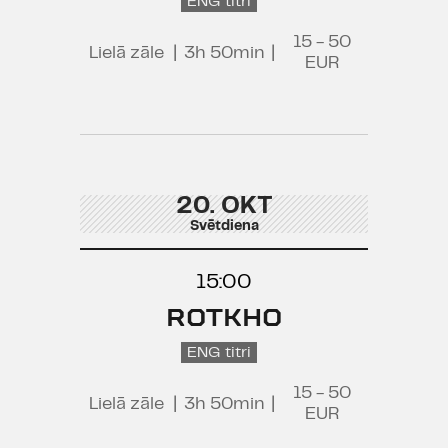
ENG titri
15 - 50
Lielā zāle
|
3h 50min
|
EUR
20. OKT
Svētdiena
15:00
ROTKHO
ENG titri
15 - 50
Lielā zāle
|
3h 50min
|
EUR