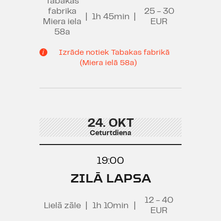
Tabakas
fabrika
25 - 30
|
1h 45min
|
Miera iela
EUR
58a
Izrāde notiek Tabakas fabrikā
(Miera ielā 58a)
24. OKT
Ceturtdiena
19:00
ZILĀ LAPSA
12 - 40
Lielā zāle
|
1h 10min
|
EUR