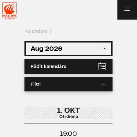
Kalendārs
›
Rādīt kalendāru
Filtri
1. OKT
Otrdiena
19:00