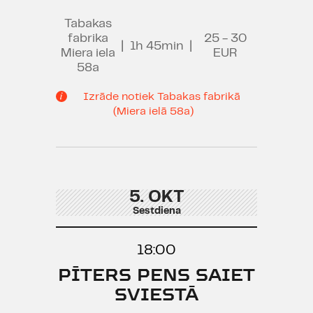
Tabakas
fabrika
25 - 30
|
1h 45min
|
Miera iela
EUR
58a
Izrāde notiek Tabakas fabrikā
(Miera ielā 58a)
5. OKT
Sestdiena
18:00
PĪTERS PENS SAIET
SVIESTĀ