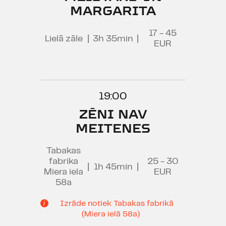
MARGARITA
17 - 45
Lielā zāle
|
3h 35min
|
EUR
19:00
ZĒNI NAV
MEITENES
Tabakas
fabrika
25 - 30
|
1h 45min
|
Miera iela
EUR
58a
Izrāde notiek Tabakas fabrikā
(Miera ielā 58a)