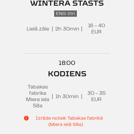
WINTERA STĀSTS
ENG titri
16 - 40
Lielā zāle
|
2h 30min
|
EUR
18:00
KODIENS
Tabakas
fabrika
30 - 35
|
1h 30min
|
Miera iela
EUR
58a
Izrāde notiek Tabakas fabrikā
(Miera ielā 58a)