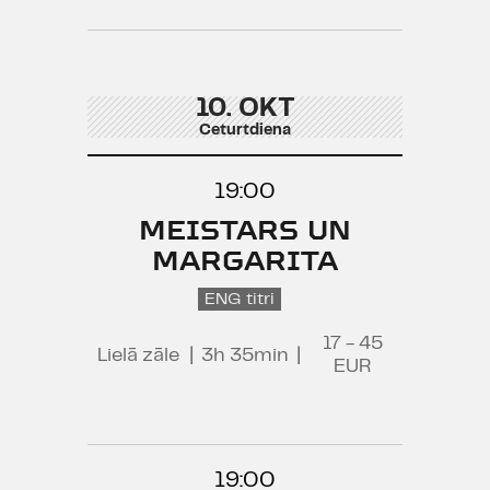
10. OKT
Ceturtdiena
19:00
MEISTARS UN
MARGARITA
ENG titri
17 - 45
Lielā zāle
|
3h 35min
|
EUR
19:00