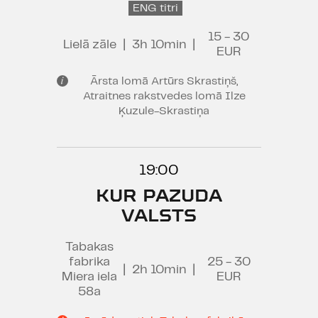
ENG titri
15 - 30
Lielā zāle
|
3h 10min
|
EUR
Ārsta lomā Artūrs Skrastiņš,
Atraitnes rakstvedes lomā Ilze
Ķuzule-Skrastiņa
19:00
KUR PAZUDA
VALSTS
Tabakas
fabrika
25 - 30
|
2h 10min
|
Miera iela
EUR
58a