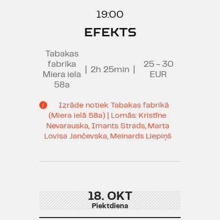
19:00
EFEKTS
Tabakas
fabrika
25 - 30
|
2h 25min
|
Miera iela
EUR
58a
Izrāde notiek Tabakas fabrikā
(Miera ielā 58a) | Lomās: Kristīne
Nevarauska, Imants Strads, Marta
Lovisa Jančevska, Meinards Liepiņš
18. OKT
Piektdiena