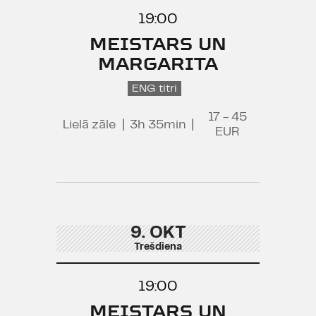
19:00
MEISTARS UN
MARGARITA
ENG titri
17 - 45
Lielā zāle
|
3h 35min
|
EUR
9. OKT
Trešdiena
19:00
MEISTARS UN