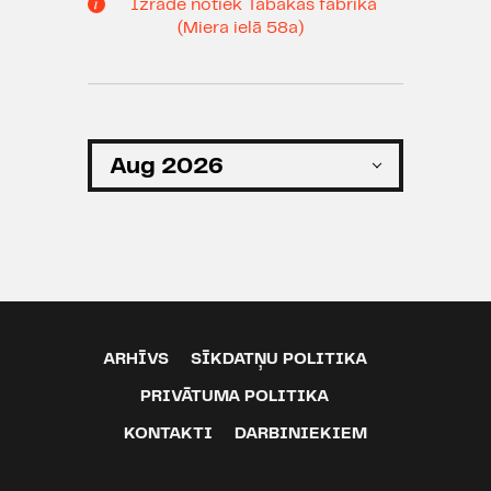
Izrāde notiek Tabakas fabrikā
(Miera ielā 58a)
ARHĪVS
SĪKDATŅU POLITIKA
PRIVĀTUMA POLITIKA
KONTAKTI
DARBINIEKIEM