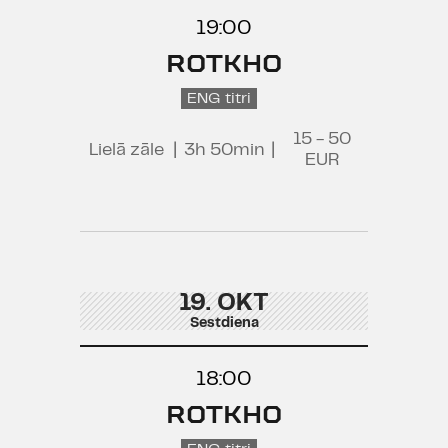
19:00
ROTKHO
ENG titri
15 - 50
Lielā zāle
|
3h 50min
|
EUR
19. OKT
Sestdiena
18:00
ROTKHO