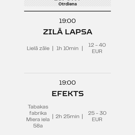
Otrdiena
19:00
ZILĀ LAPSA
12 - 40
Lielā zāle
|
1h 10min
|
EUR
19:00
EFEKTS
Tabakas
fabrika
25 - 30
|
2h 25min
|
Miera iela
EUR
58a